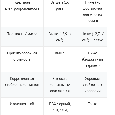
Удельная
Выше в 1,6
Ниже (но
электропроводность
раза
достаточна
для многих
задач)
Плотность / масса
Выше (~8,9 г/
Ниже (~2,7 г/
см³)
см³) — легче
Ориентировочная
Выше
Ниже
стоимость
(бюджетный
вариант)
Коррозионная
Высокая,
Хорошая,
стойкость контактов
контакты не
стойкость к
окисляются
коррозии
Изоляция 1 кВ
ПВХ чёрный,
То же
2±0,2 мм,