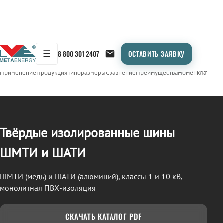
☰
8 800 301 2407
ОСТАВИТЬ ЗАЯВКУ
/
СТП (ШМТИ / ШАТИ)
← Продукция
Применение
Продукция
Типоразмеры
Сравнение
Преимущества
Номенклатура
О
Твёрдые изолированные шины
ШМТИ и ШАТИ
ШМТИ (медь) и ШАТИ (алюминий), классы 1 и 10 кВ,
монолитная ПВХ-изоляция
СКАЧАТЬ КАТАЛОГ PDF