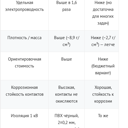
Удельная
Выше в 1,6
Ниже (но
электропроводность
раза
достаточна
для многих
задач)
Плотность / масса
Выше (~8,9 г/
Ниже (~2,7 г/
см³)
см³) — легче
Ориентировочная
Выше
Ниже
стоимость
(бюджетный
вариант)
Коррозионная
Высокая,
Хорошая,
стойкость контактов
контакты не
стойкость к
окисляются
коррозии
Изоляция 1 кВ
ПВХ чёрный,
То же
2±0,2 мм,