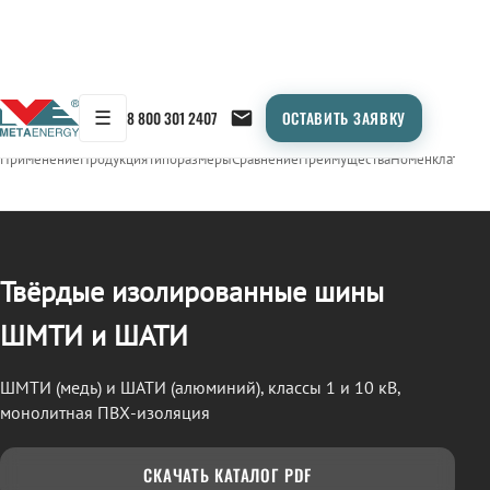
☰
8 800 301 2407
ОСТАВИТЬ ЗАЯВКУ
/
СТП (ШМТИ / ШАТИ)
← Продукция
Применение
Продукция
Типоразмеры
Сравнение
Преимущества
Номенклатура
О
Твёрдые изолированные шины
ШМТИ и ШАТИ
ШМТИ (медь) и ШАТИ (алюминий), классы 1 и 10 кВ,
монолитная ПВХ-изоляция
СКАЧАТЬ КАТАЛОГ PDF