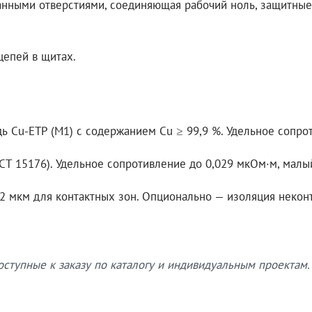
анными отверстиями, соединяющая рабочий ноль, защитны
епей в щитах.
Cu-ETP (M1) с содержанием Cu ≥ 99,9 %. Удельное сопрот
 15176). Удельное сопротивление до 0,029 мкОм·м, малый
2 мкм для контактных зон. Опционально — изоляция некон
ступные к заказу по каталогу и индивидуальным проектам.