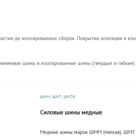
астин до изолированных сборок. Покрытия, изоляция и ко
ниевые шины и изолированные шины (твёрдые и гибкие) к
ШММ, ШМТ, ШМТВ
Силовые шины медные
Медные шины марок ШММ (мягкая), ШМТ (