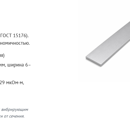
ГОСТ 15176).
ономичностью.
ия)
 мм, ширина 6–
029 мкОм·м,
 и вибрирующим
и от сечения.