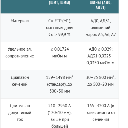
(ШМТ, ШММ)
ШИНЫ (АД0,
АД31)
Материал
Cu-ETP (M1),
АД0, АД31,
массовая доля
алюминий
Cu ≥ 99,9 %
марок А5, А6, А7
Удельное эл.
≤ 0,01724
АД0 ≤ 0,029;
сопротивление
мкОм·м
АД31 0,0325–
0,0350 мкОм·м
Диапазон
159–1498 мм²
30–25 800 мм²,
сечений
(стандарт), до
до 500×20 мм
300×30 мм
Длительно
210–2950 А
165–3200 А (в
допустимый
(120×10 мм),
зависимости от
ток
выше при
сечения)
большей