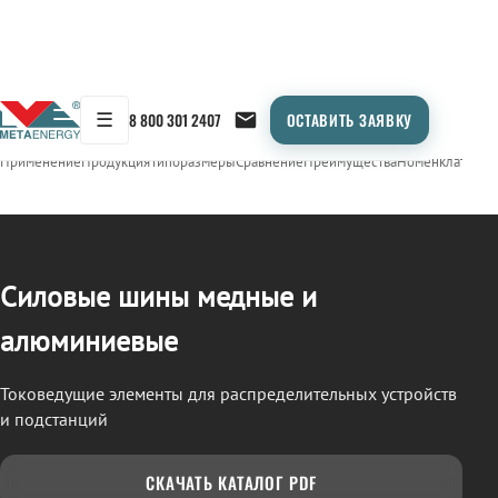
☰
8 800 301 2407
ОСТАВИТЬ ЗАЯВКУ
/
ШИНА СИЛОВАЯ
← Продукция
Применение
Продукция
Типоразмеры
Сравнение
Преимущества
Номенклатура
О
Силовые шины медные и
алюминиевые
Токоведущие элементы для распределительных устройств
и подстанций
СКАЧАТЬ КАТАЛОГ PDF