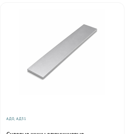
АД0, АД31