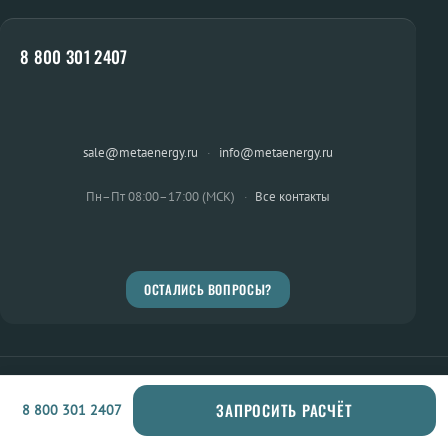
8 800 301 2407
sale@metaenergy.ru
·
info@metaenergy.ru
Пн–Пт 08:00–17:00 (МСК)
·
Все контакты
ОСТАЛИСЬ ВОПРОСЫ?
© METAENERGY 2026 · ООО «НПЦ Металлург»
ЗАПРОСИТЬ РАСЧЁТ
8 800 301 2407
Информационный портал METAENERGY: шинопровод, шины, изоляторы,