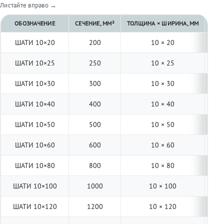
Листайте вправо →
ОБОЗНАЧЕНИЕ
СЕЧЕНИЕ, ММ²
ТОЛЩИНА × ШИРИНА, ММ
ДЛИ
ШАТИ 10×20
200
10 × 20
4
ШАТИ 10×25
250
10 × 25
4
ШАТИ 10×30
300
10 × 30
4
ШАТИ 10×40
400
10 × 40
4
ШАТИ 10×50
500
10 × 50
4
ШАТИ 10×60
600
10 × 60
4
ШАТИ 10×80
800
10 × 80
4
ШАТИ 10×100
1000
10 × 100
4
ШАТИ 10×120
1200
10 × 120
4