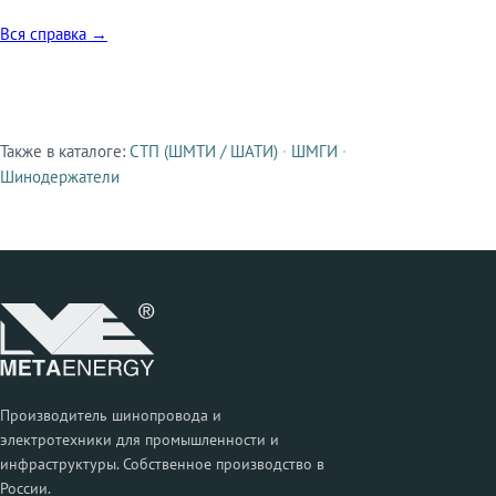
Вся справка →
Также в каталоге:
СТП (ШМТИ / ШАТИ)
·
ШМГИ
·
Смежные продукты
Шинодержатели
Производитель шинопровода и
электротехники для промышленности и
инфраструктуры. Собственное производство в
России.