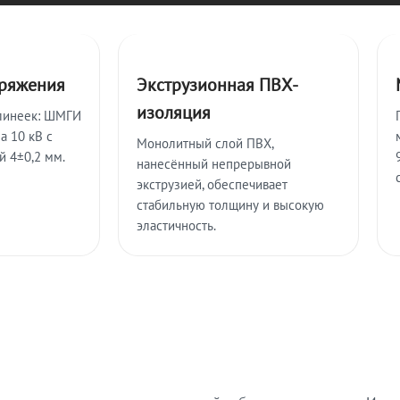
пряжения
Экструзионная ПВХ-
изоляция
линеек: ШМГИ
а 10 кВ с
Монолитный слой ПВХ,
й 4±0,2 мм.
нанесённый непрерывной
экструзией, обеспечивает
стабильную толщину и высокую
эластичность.