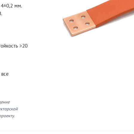
4±0,2 мм.
В.
тойкость >20
 все
дение
укторской
проекту.