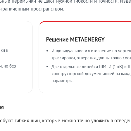
ные перемычки не дают нужной гибкости и точности. Изде
ограниченным пространством.
Решение METAENERGY
ки к
Индивидуальное изготовление по чертеж
трассировка, отверстия, длины точно соо
, но без
Две отдельные линейки ШМГИ (1 кВ) и Ш
конструкторской документацией на кажд
параметры.
ия
ребуют гибких шин, которые можно точно уложить в отвед