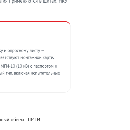
лия применяются в щитах, НКУ
у и опросному листу —
тветствуют монтажной карте.
МГИ-10 (10 кВ) с паспортом и
ый тип, включая испытательные
ённый объём. ШМГИ