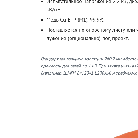
Испытательное напряжение 2,2 кВ, диэ
кВ/мм.
Медь Cu-ETP (M1), 99,9%.
Поставляется по опросному листу или ч
лужение (опционально) под проект.
Стандартная толщина изоляции 2±0,2 мм обеспе
прочность для сетей до 1 кВ. При заказе указыв
(например, ШМГИ 8×120×1 L290мм) и требуемую