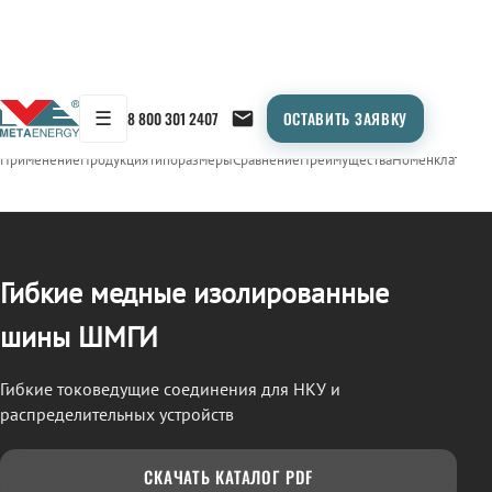
☰
8 800 301 2407
ОСТАВИТЬ ЗАЯВКУ
/
ШМГИ
← Продукция
Применение
Продукция
Типоразмеры
Сравнение
Преимущества
Номенклатура
О
Гибкие медные изолированные
шины ШМГИ
Гибкие токоведущие соединения для НКУ и
распределительных устройств
СКАЧАТЬ КАТАЛОГ PDF