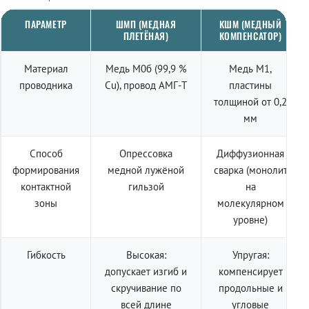
ПАРАМЕТР
ШМП (МЕДНАЯ
КШМ (МЕДНЫЙ
ПЛЕТЁНАЯ)
КОМПЕНСАТОР)
Материал
Медь М0б (99,9 %
Медь М1,
проводника
Cu), провод АМГ-Т
пластины
толщиной от 0,2
мм
Способ
Опрессовка
Диффузионная
формирования
медной лужёной
сварка (монолит
контактной
гильзой
на
зоны
молекулярном
уровне)
Гибкость
Высокая:
Упругая:
допускает изгиб и
компенсирует
скручивание по
продольные и
всей длине
угловые