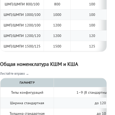
ШМП/ШМПИ 800/100
800
100
ШМП/ШМПИ 1000/100
1000
100
ШМП/ШМПИ 1200/100
1200
100
ШМП/ШМПИ 1200/120
1200
120
ШМП/ШМПИ 1500/125
1500
125
Общая номенклатура КШМ и КША
Листайте вправо →
ПАРАМЕТР
Типы конфигураций
1–9 (8 стандартных, п
Ширина стандартная
до 120 мм (
Толщина стандартная
до 10 мм (