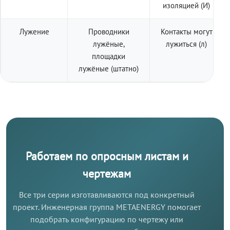
изоляцией (И)
Лужение
Проводники
Контакты могут
лужёные,
лужиться (л)
площадки
лужёные (штатно)
Работаем по опросным листам и
чертежам
Все три серии изготавливаются под конкретный
проект. Инженерная группа METAENERGY помогает
подобрать конфигурацию по чертежу или