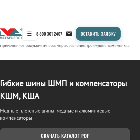
☰
8 800 301 2407
ОСТАВИТЬ ЗАЯВКУ
/
ШМП, КШМ, КША
← Продукция
Применение
Продукция
Типоразмеры
Сравнение
Преимущества
Номенклатура
О
Гибкие шины ШМП и компенсаторы
КШМ, КША
Медные плетёные шины, медные и алюминиевые
компенсаторы
СКАЧАТЬ КАТАЛОГ PDF