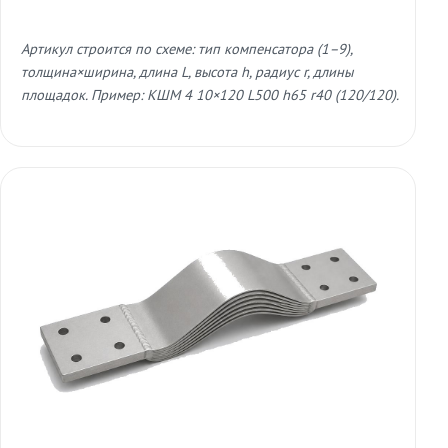
Артикул строится по схеме: тип компенсатора (1–9),
толщина×ширина, длина L, высота h, радиус r, длины
площадок. Пример: КШМ 4 10×120 L500 h65 r40 (120/120).