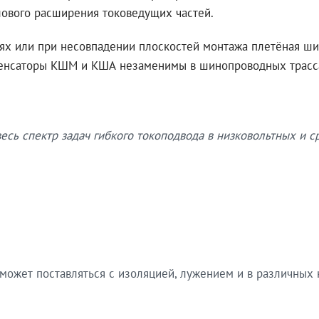
ового расширения токоведущих частей.
иях или при несовпадении плоскостей монтажа плетёная ш
енсаторы КШМ и КША незаменимы в шинопроводных трасса
сь спектр задач гибкого токоподвода в низковольтных и с
 может поставляться с изоляцией, лужением и в различных