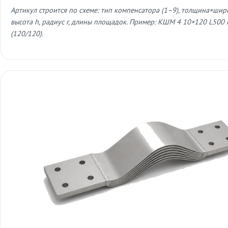
Артикул строится по схеме: тип компенсатора (1–9), толщина×шири
высота h, радиус r, длины площадок. Пример: КШМ 4 10×120 L500 
(120/120).