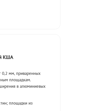
й КША
 0,2 мм, приваренных
тным площадкам.
сширения в алюминиевых
стин; площадки из