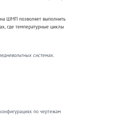
ина ШМП позволяет выполнить
х, где температурные циклы
редневольтных системах.
 конфигурациях по чертежам