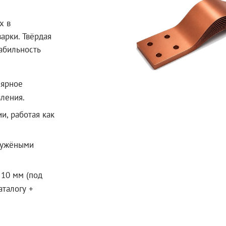
х в
арки. Твёрдая
абильность
лярное
ления.
, работая как
 лужёными
 10 мм (под
аталогу +