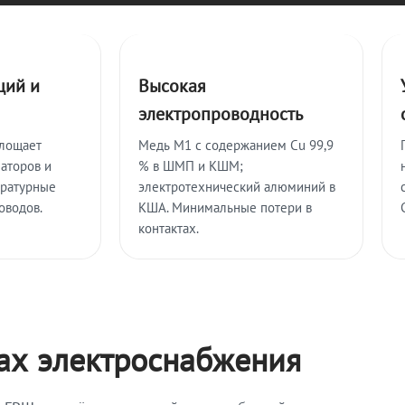
ций и
Высокая
электропроводность
глощает
Медь М1 с содержанием Cu 99,9
аторов и
% в ШМП и КШМ;
ературные
электротехнический алюминий в
оводов.
КША. Минимальные потери в
контактах.
мах электроснабжения