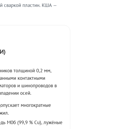
й сваркой пластин. КША —
И)
ников толщиной 0,2 мм,
ванными контактными
маторов и шинопроводов в
впадении осей.
допускает многократные
жил.
дь М0б (99,9 % Cu), лужёные