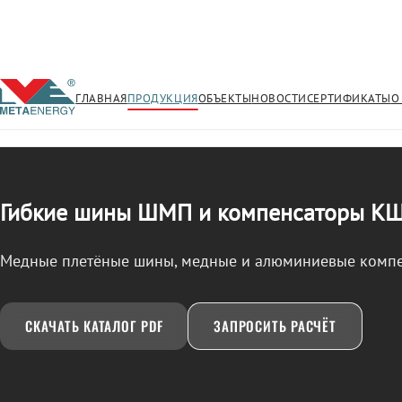
ГЛАВНАЯ
ПРОДУКЦИЯ
ОБЪЕКТЫ
НОВОСТИ
СЕРТИФИКАТЫ
О
/
ШМП, КШМ, КША
← Продукция
Гибкие шины ШМП и компенсаторы К
Медные плетёные шины, медные и алюминиевые комп
СКАЧАТЬ КАТАЛОГ PDF
ЗАПРОСИТЬ РАСЧЁТ