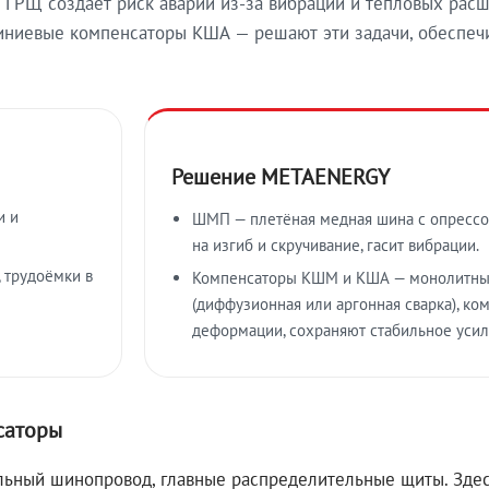
ГРЩ создаёт риск аварий из-за вибраций и тепловых расш
иевые компенсаторы КША — решают эти задачи, обеспечи
Решение METAENERGY
и и
ШМП — плетёная медная шина с опрессо
на изгиб и скручивание, гасит вибрации.
 трудоёмки в
Компенсаторы КШМ и КША — монолитны
(диффузионная или аргонная сварка), к
деформации, сохраняют стабильное усил
саторы
ьный шинопровод, главные распределительные щиты. Здес