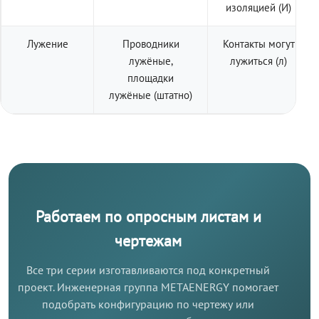
изоляцией (И)
Лужение
Проводники
Контакты могут
лужёные,
лужиться (л)
площадки
лужёные (штатно)
Работаем по опросным листам и
чертежам
Все три серии изготавливаются под конкретный
проект. Инженерная группа METAENERGY помогает
подобрать конфигурацию по чертежу или