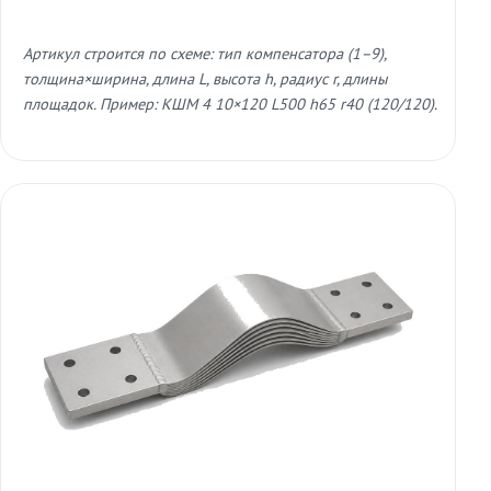
Артикул строится по схеме: тип компенсатора (1–9),
толщина×ширина, длина L, высота h, радиус r, длины
площадок. Пример: КШМ 4 10×120 L500 h65 r40 (120/120).