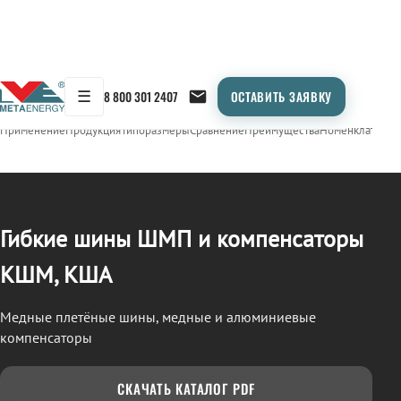
☰
8 800 301 2407
ОСТАВИТЬ ЗАЯВКУ
/
ШМП, КШМ, КША
← Продукция
Применение
Продукция
Типоразмеры
Сравнение
Преимущества
Номенклатура
О
Гибкие шины ШМП и компенсаторы
КШМ, КША
Медные плетёные шины, медные и алюминиевые
компенсаторы
СКАЧАТЬ КАТАЛОГ PDF