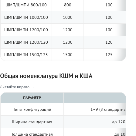
ШМП/ШМПИ 800/100
800
100
ШМП/ШМПИ 1000/100
1000
100
ШМП/ШМПИ 1200/100
1200
100
ШМП/ШМПИ 1200/120
1200
120
ШМП/ШМПИ 1500/125
1500
125
Общая номенклатура КШМ и КША
Листайте вправо →
ПАРАМЕТР
Типы конфигураций
1–9 (8 стандартных, п
Ширина стандартная
до 120 мм (
Толщина стандартная
до 10 мм (