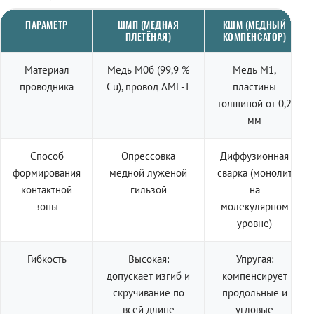
ПАРАМЕТР
ШМП (МЕДНАЯ
КШМ (МЕДНЫЙ
ПЛЕТЁНАЯ)
КОМПЕНСАТОР)
Материал
Медь М0б (99,9 %
Медь М1,
проводника
Cu), провод АМГ-Т
пластины
толщиной от 0,2
мм
Способ
Опрессовка
Диффузионная
формирования
медной лужёной
сварка (монолит
контактной
гильзой
на
зоны
молекулярном
уровне)
Гибкость
Высокая:
Упругая:
допускает изгиб и
компенсирует
скручивание по
продольные и
всей длине
угловые