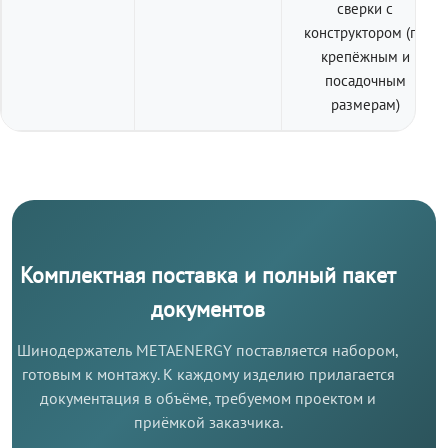
сверки с
конструктором (по
крепёжным и
посадочным
размерам)
Комплектная поставка и полный пакет
документов
Шинодержатель METAENERGY поставляется набором,
готовым к монтажу. К каждому изделию прилагается
документация в объёме, требуемом проектом и
приёмкой заказчика.