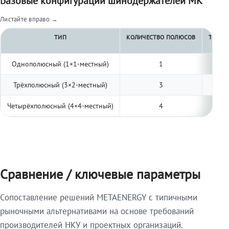
Базовые конфигурации шинодержателей МК
Листайте вправо →
ТИП
КОЛИЧЕСТВО ПОЛЮСОВ
ТОЛЩИ
Однополюсный (1×1-местный)
1
Трёхполюсный (3×2-местный)
3
Четырёхполюсный (4×4-местный)
4
Сравнение / ключевые параметры
Сопоставление решений METAENERGY с типичными
рыночными альтернативами на основе требований
производителей НКУ и проектных организаций.