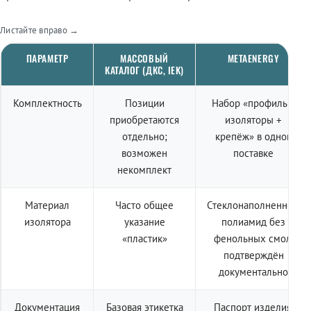
Листайте вправо →
ПАРАМЕТР
МАССОВЫЙ
METAENERGY
КАТАЛОГ (ДКС, IEK)
Комплектность
Позиции
Набор «профиль +
приобретаются
изоляторы +
отдельно;
крепёж» в одной
возможен
поставке
некомплект
Материал
Часто общее
Стеклонаполненный
изолятора
указание
полиамид без
«пластик»
фенольных смол,
подтверждён
документально
Документация
Базовая этикетка
Паспорт изделия,