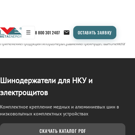
☰
8 800 301 2407
ОСТАВИТЬ ЗАЯВКУ
/
ШИНОДЕРЖАТЕЛИ
← Продукция
Применение
Продукция
Типоразмеры
Сравнение
Преимущества
Номенклатура
О
Шинодержатели для НКУ и
электрощитов
Комплектное крепление медных и алюминиевых шин в
низковольтных комплектных устройствах
СКАЧАТЬ КАТАЛОГ PDF