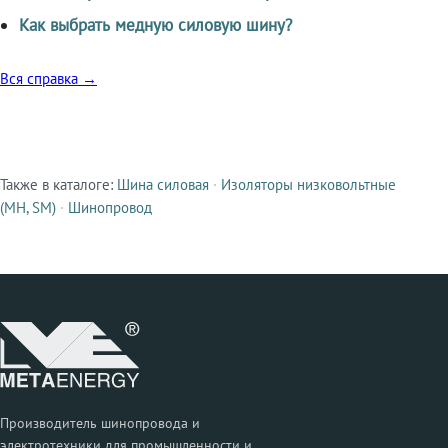
Как выбрать медную силовую шину?
Вся справка →
Также в каталоге:
Шина силовая
·
Изоляторы низковольтные
Смежные продукты
(МН, SM)
·
Шинопровод
Производитель шинопровода и
электротехники для промышленности и