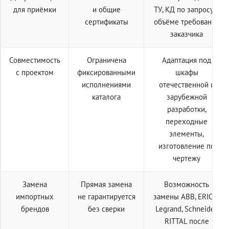
для приёмки
и общие
ТУ, КД по запросу в
сертификаты
объёме требований
заказчика
Совместимость
Ограничена
Адаптация под
с проектом
фиксированными
шкафы
исполнениями
отечественной и
каталога
зарубежной
разработки,
переходные
элементы,
изготовление по
чертежу
Замена
Прямая замена
Возможность
импортных
не гарантируется
замены ABB, ERICO,
брендов
без сверки
Legrand, Schneider,
RITTAL после