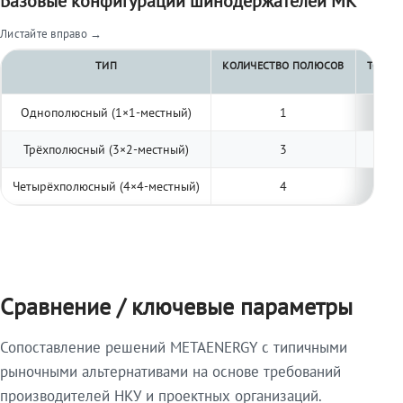
Базовые конфигурации шинодержателей МК
Листайте вправо →
ТИП
КОЛИЧЕСТВО ПОЛЮСОВ
ТОЛЩИ
Однополюсный (1×1-местный)
1
Трёхполюсный (3×2-местный)
3
Четырёхполюсный (4×4-местный)
4
Сравнение / ключевые параметры
Сопоставление решений METAENERGY с типичными
рыночными альтернативами на основе требований
производителей НКУ и проектных организаций.