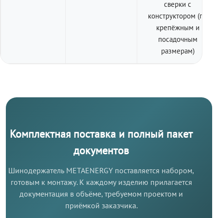
сверки с
конструктором (по
крепёжным и
посадочным
размерам)
Комплектная поставка и полный пакет
документов
Шинодержатель METAENERGY поставляется набором,
готовым к монтажу. К каждому изделию прилагается
документация в объёме, требуемом проектом и
приёмкой заказчика.