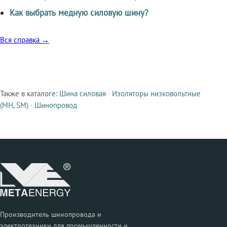
Как выбрать медную силовую шину?
Вся справка →
Также в каталоге:
Шина силовая
·
Изоляторы низковольтные
Смежные продукты
(МН, SM)
·
Шинопровод
Производитель шинопровода и
электротехники для промышленности и