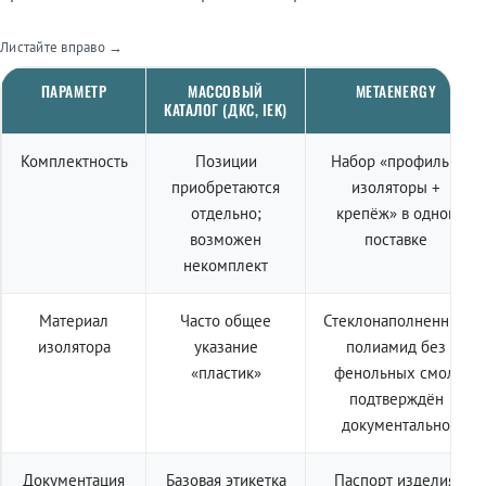
Листайте вправо →
ПАРАМЕТР
МАССОВЫЙ
METAENERGY
КАТАЛОГ (ДКС, IEK)
Комплектность
Позиции
Набор «профиль +
приобретаются
изоляторы +
отдельно;
крепёж» в одной
возможен
поставке
некомплект
Материал
Часто общее
Стеклонаполненный
изолятора
указание
полиамид без
«пластик»
фенольных смол,
подтверждён
документально
Документация
Базовая этикетка
Паспорт изделия,