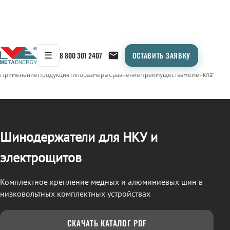
☰
8 800 301 2407
ОСТАВИТЬ ЗАЯВКУ
/
ШИНОДЕРЖАТЕЛИ
← Продукция
Применение
Продукция
Типоразмеры
Сравнение
Преимущества
Номенклатура
О
Шинодержатели для НКУ и
электрощитов
Комплектное крепление медных и алюминиевых шин в
низковольтных комплектных устройствах
СКАЧАТЬ КАТАЛОГ PDF