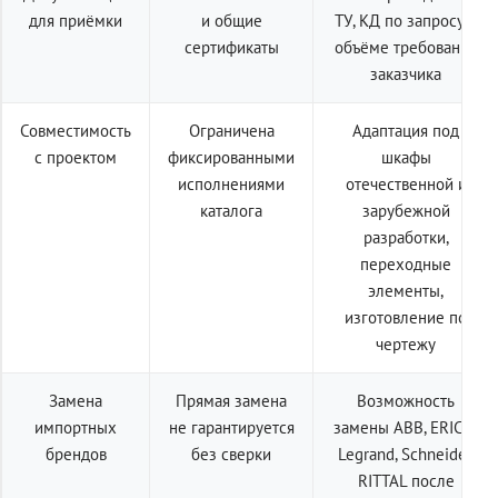
для приёмки
и общие
ТУ, КД по запросу в
сертификаты
объёме требований
заказчика
Совместимость
Ограничена
Адаптация под
с проектом
фиксированными
шкафы
исполнениями
отечественной и
каталога
зарубежной
разработки,
переходные
элементы,
изготовление по
чертежу
Замена
Прямая замена
Возможность
импортных
не гарантируется
замены ABB, ERICO,
брендов
без сверки
Legrand, Schneider,
RITTAL после