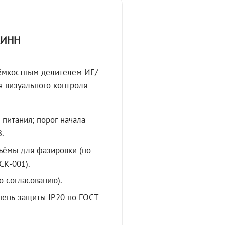
КИНН
 ёмкостным делителем ИЕ/
 визуального контроля
 питания; порог начала
.
ъёмы для фазировки (по
СК-001).
о согласованию).
пень защиты IP20 по ГОСТ