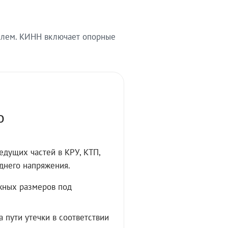
телем. КИНН включает опорные
О
дущих частей в КРУ, КТП,
днего напряжения.
жных размеров под
 пути утечки в соответствии