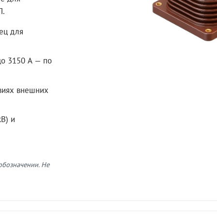
П.
ец для
до 3150 А — по
овиях внешних
В) и
 обозначении. Не