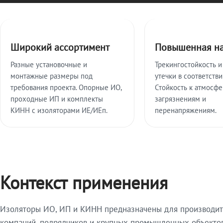
Ключевые особенности
Широкий ассортимент
Повышенная н
Разные установочные и
Трекингостойкость и
монтажные размеры под
утечки в соответстви
требования проекта. Опорные ИО,
Стойкость к атмосф
проходные ИП и комплекты
загрязнениям и
КИНН с изоляторами ИЕ/ИЕп.
перенапряжениям.
Контекст применения
Изоляторы ИО, ИП и КИНН предназначены для производите
компаний, подрядчиков и крупных промышленных объектов