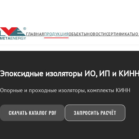
ГЛАВНАЯ
ПРОДУКЦИЯ
ОБЪЕКТЫ
НОВОСТИ
СЕРТИФИКАТЫ
О
/
ИЗОЛЯТОРЫ ЭПОКСИДНЫЕ (ИО, ИП, КИНН)
← Продукция
Эпоксидные изоляторы ИО, ИП и КИНН
Опорные и проходные изоляторы, комплекты КИНН
СКАЧАТЬ КАТАЛОГ PDF
ЗАПРОСИТЬ РАСЧЁТ