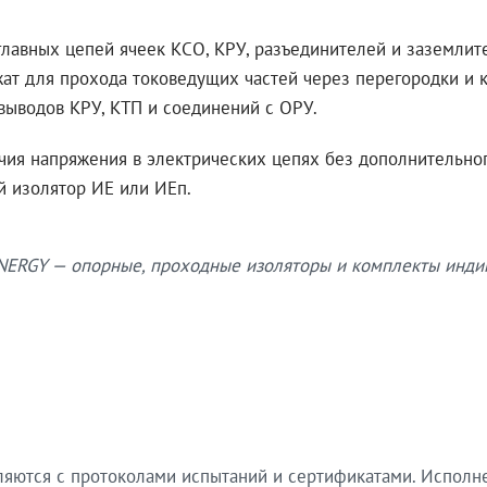
авных цепей ячеек КСО, КРУ, разъединителей и заземлител
т для прохода токоведущих частей через перегородки и ко
выводов КРУ, КТП и соединений с ОРУ.
ия напряжения в электрических цепях без дополнительног
й изолятор ИЕ или ИЕп.
ERGY — опорные, проходные изоляторы и комплекты инди
ются с протоколами испытаний и сертификатами. Исполнен