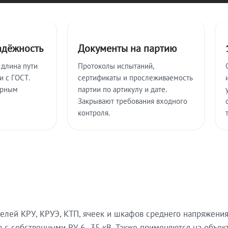
адёжность
Документы на партию
 длина пути
Протоколы испытаний,
и с ГОСТ.
сертификаты и прослеживаемость
ерным
партии по артикулу и дате.
Закрывают требования входного
контроля.
лей КРУ, КРУЭ, КТП, ячеек и шкафов среднего напряжения
 с собственными РУ 6–35 кВ. Также применяются на объек