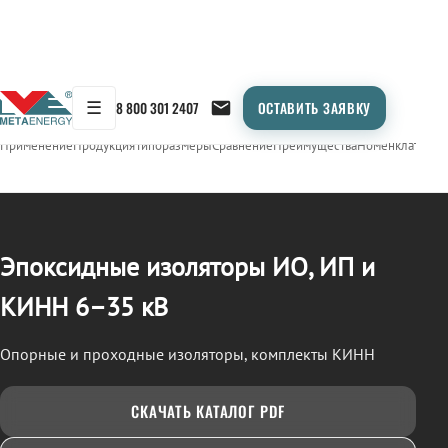
☰
8 800 301 2407
ОСТАВИТЬ ЗАЯВКУ
/
ИЗОЛЯТОРЫ ЭПОКСИДНЫЕ (ИО, ИП, КИНН)
← Продукция
Применение
Продукция
Типоразмеры
Сравнение
Преимущества
Номенклатура
О
Эпоксидные изоляторы ИО, ИП и
КИНН 6–35 кВ
Опорные и проходные изоляторы, комплекты КИНН
СКАЧАТЬ КАТАЛОГ PDF