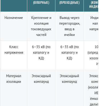
(ОПОРНЫЕ)
(ПРОХОДНЫЕ)
(КОМПЛЕК
ИНДИКАЦИ
Назначение
Крепление и
Вывод через
Индикаци
изоляция
перегородки,
наличия
токоведущих
ввод в
напряжен
частей
ячейки
Класс
6–35 кВ (по
6–35 кВ (по
10 кВ
напряжения
каталогу и
каталогу и
(определяе
КД)
КД)
изолятор
ИЕ)
Материал
Эпоксидный
Эпоксидный
Эпоксидн
изоляции
компаунд
компаунд
компаун
(изолятор 
ИЕп с
ёмкостны
делителем