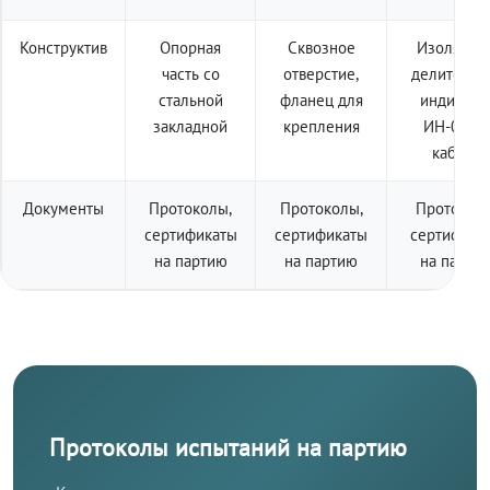
Конструктив
Опорная
Сквозное
Изолятор 
часть со
отверстие,
делителем
стальной
фланец для
индикато
закладной
крепления
ИН-001 +
кабель
Документы
Протоколы,
Протоколы,
Протоколы
сертификаты
сертификаты
сертифика
на партию
на партию
на парти
Протоколы испытаний на партию