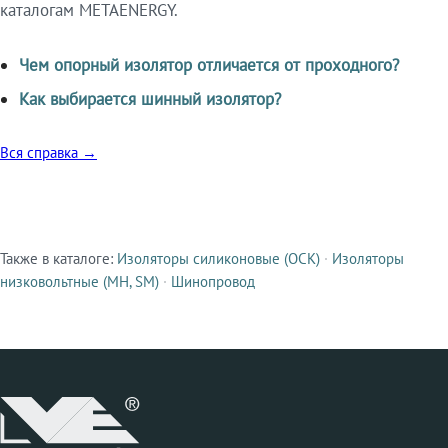
каталогам METAENERGY.
Чем опорный изолятор отличается от проходного?
Как выбирается шинный изолятор?
Вся справка →
Также в каталоге:
Изоляторы силиконовые (ОСК)
·
Изоляторы
Смежные продукты
низковольтные (МН, SM)
·
Шинопровод