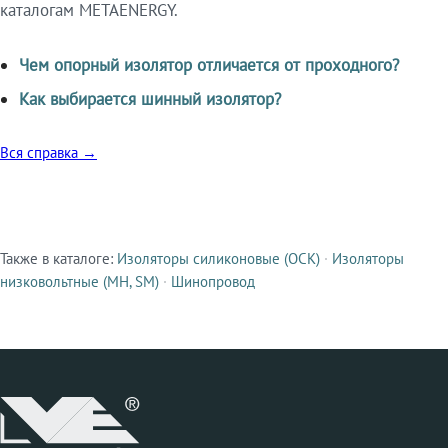
каталогам METAENERGY.
Чем опорный изолятор отличается от проходного?
Как выбирается шинный изолятор?
Вся справка →
Также в каталоге:
Изоляторы силиконовые (ОСК)
·
Изоляторы
Смежные продукты
низковольтные (МН, SM)
·
Шинопровод