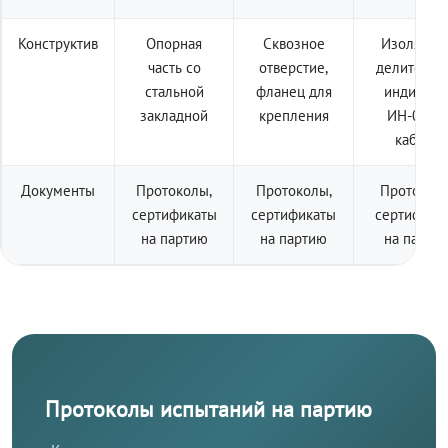
Конструктив
Опорная
Сквозное
Изолятор 
часть со
отверстие,
делителем
стальной
фланец для
индикато
закладной
крепления
ИН-001 +
кабель
Документы
Протоколы,
Протоколы,
Протоколы
сертификаты
сертификаты
сертифика
на партию
на партию
на парти
Протоколы испытаний на партию