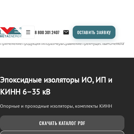
☰
8 800 301 2407
ОСТАВИТЬ ЗАЯВКУ
/
ИЗОЛЯТОРЫ ЭПОКСИДНЫЕ (ИО, ИП, КИНН)
← Продукция
Применение
Продукция
Типоразмеры
Сравнение
Преимущества
Номенклатура
О
Эпоксидные изоляторы ИО, ИП и
КИНН 6–35 кВ
Опорные и проходные изоляторы, комплекты КИНН
СКАЧАТЬ КАТАЛОГ PDF