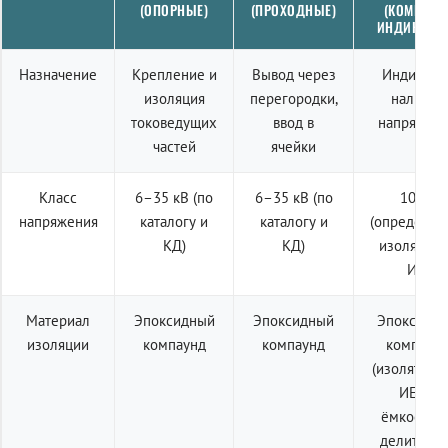
(ОПОРНЫЕ)
(ПРОХОДНЫЕ)
(КОМПЛЕК
ИНДИКАЦИ
Назначение
Крепление и
Вывод через
Индикаци
изоляция
перегородки,
наличия
токоведущих
ввод в
напряжен
частей
ячейки
Класс
6–35 кВ (по
6–35 кВ (по
10 кВ
напряжения
каталогу и
каталогу и
(определяе
КД)
КД)
изолятор
ИЕ)
Материал
Эпоксидный
Эпоксидный
Эпоксидн
изоляции
компаунд
компаунд
компаун
(изолятор 
ИЕп с
ёмкостны
делителем