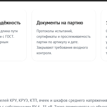
адёжность
Документы на партию
 длина пути
Протоколы испытаний,
и с ГОСТ.
сертификаты и прослеживаемость
ерным
партии по артикулу и дате.
Закрывают требования входного
контроля.
лей КРУ, КРУЭ, КТП, ячеек и шкафов среднего напряжения
 с собственными РУ 6–35 кВ. Также применяются на объек