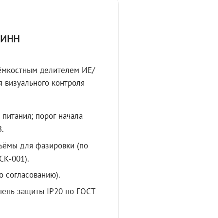
КИНН
 ёмкостным делителем ИЕ/
 визуального контроля
 питания; порог начала
.
ъёмы для фазировки (по
СК-001).
о согласованию).
пень защиты IP20 по ГОСТ