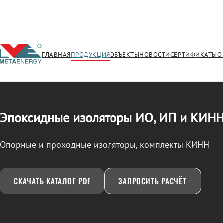
ГЛАВНАЯ
ПРОДУКЦИЯ
ОБЪЕКТЫ
НОВОСТИ
СЕРТИФИКАТЫ
О
/
ИЗОЛЯТОРЫ ЭПОКСИДНЫЕ (ИО, ИП, КИНН)
← Продукция
Эпоксидные изоляторы ИО, ИП и КИНН
Опорные и проходные изоляторы, комплекты КИНН
СКАЧАТЬ КАТАЛОГ PDF
ЗАПРОСИТЬ РАСЧЁТ