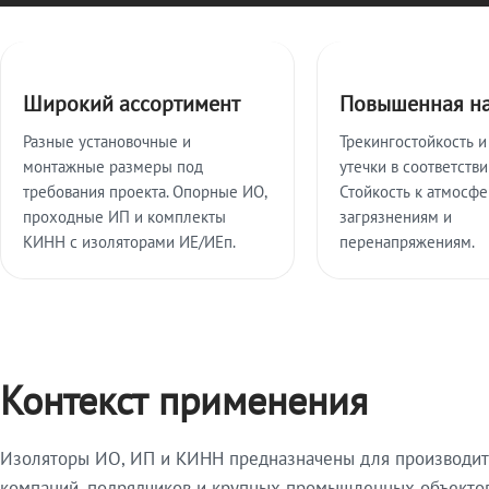
Ключевые особенности
Широкий ассортимент
Повышенная н
Разные установочные и
Трекингостойкость и
монтажные размеры под
утечки в соответстви
требования проекта. Опорные ИО,
Стойкость к атмосф
проходные ИП и комплекты
загрязнениям и
КИНН с изоляторами ИЕ/ИЕп.
перенапряжениям.
Контекст применения
Изоляторы ИО, ИП и КИНН предназначены для производите
компаний, подрядчиков и крупных промышленных объектов