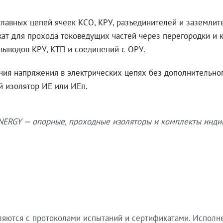
авных цепей ячеек КСО, КРУ, разъединителей и заземлител
т для прохода токоведущих частей через перегородки и ко
выводов КРУ, КТП и соединений с ОРУ.
ия напряжения в электрических цепях без дополнительног
й изолятор ИЕ или ИЕп.
ERGY — опорные, проходные изоляторы и комплекты инди
ются с протоколами испытаний и сертификатами. Исполнен