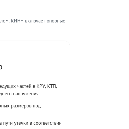
телем. КИНН включает опорные
О
дущих частей в КРУ, КТП,
днего напряжения.
жных размеров под
 пути утечки в соответствии