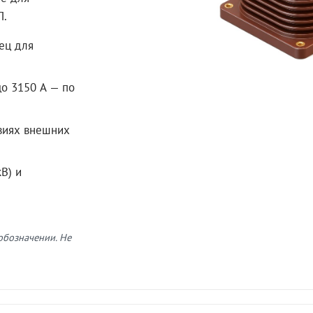
П.
ец для
до 3150 А — по
овиях внешних
В) и
 обозначении. Не