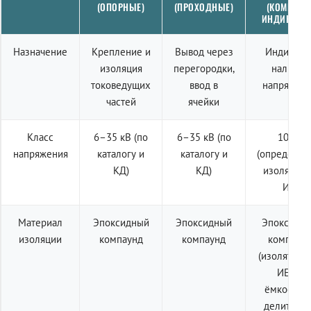
(ОПОРНЫЕ)
(ПРОХОДНЫЕ)
(КОМПЛЕК
ИНДИКАЦИ
Назначение
Крепление и
Вывод через
Индикаци
изоляция
перегородки,
наличия
токоведущих
ввод в
напряжен
частей
ячейки
Класс
6–35 кВ (по
6–35 кВ (по
10 кВ
напряжения
каталогу и
каталогу и
(определяе
КД)
КД)
изолятор
ИЕ)
Материал
Эпоксидный
Эпоксидный
Эпоксидн
изоляции
компаунд
компаунд
компаун
(изолятор 
ИЕп с
ёмкостны
делителем