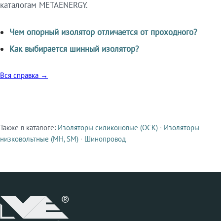
каталогам METAENERGY.
Чем опорный изолятор отличается от проходного?
Как выбирается шинный изолятор?
Вся справка →
Также в каталоге:
Изоляторы силиконовые (ОСК)
·
Изоляторы
Смежные продукты
низковольтные (МН, SM)
·
Шинопровод