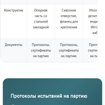
Конструктив
Опорная
Сквозное
Изолятор 
часть со
отверстие,
делителем
стальной
фланец для
индикато
закладной
крепления
ИН-001 +
кабель
Документы
Протоколы,
Протоколы,
Протоколы
сертификаты
сертификаты
сертифика
на партию
на партию
на парти
Протоколы испытаний на партию