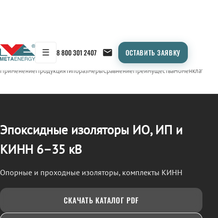
☰
8 800 301 2407
ОСТАВИТЬ ЗАЯВКУ
/
ИЗОЛЯТОРЫ ЭПОКСИДНЫЕ (ИО, ИП, КИНН)
← Продукция
Применение
Продукция
Типоразмеры
Сравнение
Преимущества
Номенклатура
О
Эпоксидные изоляторы ИО, ИП и
КИНН 6–35 кВ
Опорные и проходные изоляторы, комплекты КИНН
СКАЧАТЬ КАТАЛОГ PDF