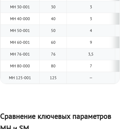
МН 30-001
30
3
МН 40-000
40
3
МН 50-001
50
4
МН 60-001
60
9
МН 76-001
76
3,5
МН 80-000
80
7
МН 125-001
125
—
Сравнение ключевых параметров
МН и SM