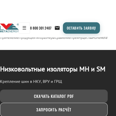
☰
8 800 301 2407
ОСТАВИТЬ ЗАЯВКУ
/
ИЗОЛЯТОРЫ НИЗКОВОЛЬТНЫЕ (МН, SM)
← Продукция
Применение
Продукция
Типоразмеры
Сравнение
Преимущества
Номенклатура
О
Низковольтные изоляторы МН и SM
Крепление шин в НКУ, ВРУ и ГРЩ
СКАЧАТЬ КАТАЛОГ PDF
ЗАПРОСИТЬ РАСЧЁТ