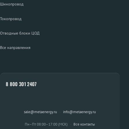
Шинопровод
Токопровод
Отводные блоки ЦОД
Все направления
8 800 301 2407
sale@metaenergy.ru
·
info@metaenergy.ru
Пн–Пт 08:00–17:00 (МСК)
·
Все контакты