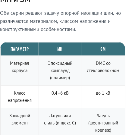
Обе серии решают задачу опорной изоляции шин, но
различаются материалом, классом напряжения и
конструктивными особенностями.
ПАРАМЕТР
МН
SM
Материал
Эпоксидный
DMC со
корпуса
компаунд
стекловолокном
(полимер)
Класс
0,4–6 кВ
до 1 кВ
напряжения
Закладной
Латунь или
Латунь
элемент
сталь (индекс С)
(шестигранный
крепёж)