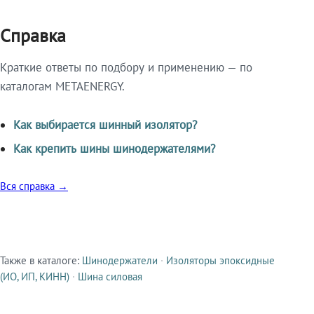
Справка
Краткие ответы по подбору и применению — по
каталогам METAENERGY.
Как выбирается шинный изолятор?
Как крепить шины шинодержателями?
Вся справка →
Также в каталоге:
Шинодержатели
·
Изоляторы эпоксидные
Смежные продукты
(ИО, ИП, КИНН)
·
Шина силовая