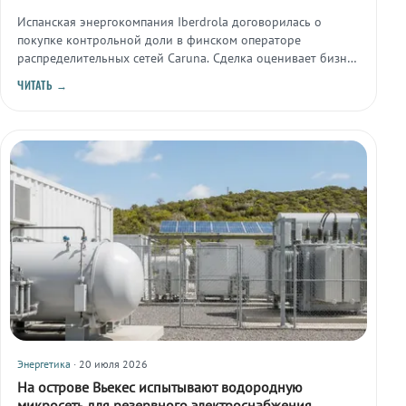
Испанская энергокомпания Iberdrola договорилась о
покупке контрольной доли в финском операторе
распределительных сетей Caruna. Сделка оценивает бизнес
примерно в €5 млрд (5,7 млрд долларов) с учётом
ЧИТАТЬ →
долговых обязательств.
Энергетика
· 20 июля 2026
На острове Вьекес испытывают водородную
микросеть для резервного электроснабжения