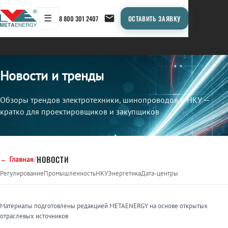
☰
8 800 301 2407
ОСТАВИТЬ ЗАЯВКУ
Новости и тренды
Обзоры трендов электротехники, шинопроводов и НКУ —
кратко для проектировщиков и закупщиков
/
НОВОСТИ
← Главная
Регулирование
Промышленность
НКУ
Энергетика
Дата-центры
Материалы подготовлены редакцией METAENERGY на основе открытых
отраслевых источников