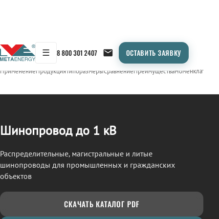
☰
8 800 301 2407
ОСТАВИТЬ ЗАЯВКУ
/
ШИНОПРОВОД
← Продукция
Применение
Продукция
Типоразмеры
Сравнение
Преимущества
Номенклатура
О
Шинопровод до 1 кВ
Распределительные, магистральные и литые
шинопроводы для промышленных и гражданских
объектов
СКАЧАТЬ КАТАЛОГ PDF