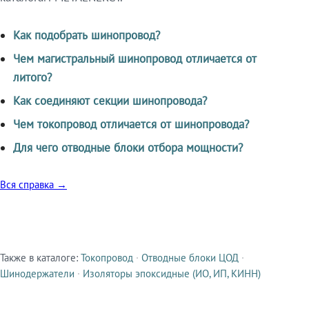
Как подобрать шинопровод?
Чем магистральный шинопровод отличается от
литого?
Как соединяют секции шинопровода?
Чем токопровод отличается от шинопровода?
Для чего отводные блоки отбора мощности?
Вся справка →
Также в каталоге:
Токопровод
·
Отводные блоки ЦОД
·
Смежные продукты
Шинодержатели
·
Изоляторы эпоксидные (ИО, ИП, КИНН)