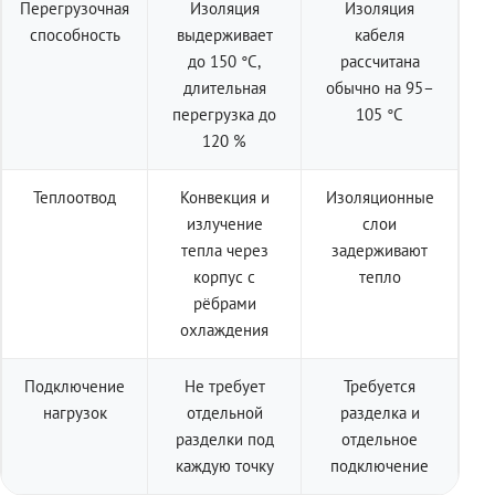
Перегрузочная
Изоляция
Изоляция
способность
выдерживает
кабеля
до 150 °C,
рассчитана
длительная
обычно на 95–
перегрузка до
105 °C
120 %
Теплоотвод
Конвекция и
Изоляционные
излучение
слои
тепла через
задерживают
корпус с
тепло
рёбрами
охлаждения
Подключение
Не требует
Требуется
нагрузок
отдельной
разделка и
разделки под
отдельное
каждую точку
подключение