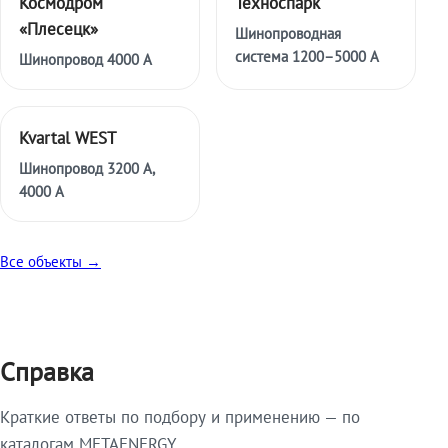
Космодром
Техноспарк
«Плесецк»
Шинопроводная
система 1200–5000 А
Шинопровод 4000 А
Kvartal WEST
Шинопровод 3200 А,
4000 А
Все объекты →
Справка
Краткие ответы по подбору и применению — по
каталогам METAENERGY.