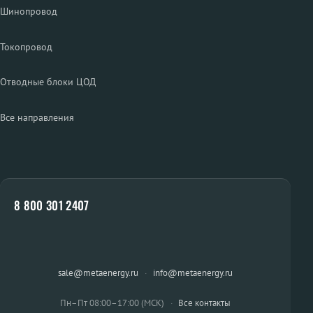
Шинопровод
Токопровод
Отводные блоки ЦОД
Все направления
8 800 301 2407
sale@metaenergy.ru
·
info@metaenergy.ru
Пн–Пт 08:00–17:00 (МСК)
·
Все контакты