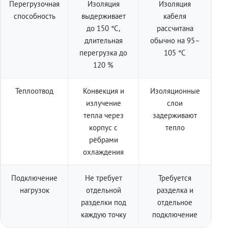
Перегрузочная
Изоляция
Изоляция
способность
выдерживает
кабеля
до 150 °C,
рассчитана
длительная
обычно на 95–
перегрузка до
105 °C
120 %
Теплоотвод
Конвекция и
Изоляционные
излучение
слои
тепла через
задерживают
корпус с
тепло
рёбрами
охлаждения
Подключение
Не требует
Требуется
нагрузок
отдельной
разделка и
разделки под
отдельное
каждую точку
подключение