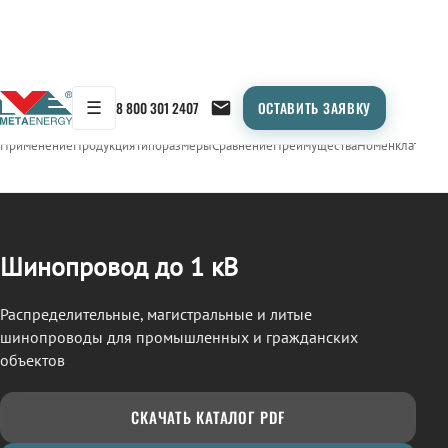
☰
8 800 301 2407
ОСТАВИТЬ ЗАЯВКУ
/
ШИНОПРОВОД
← Продукция
Применение
Продукция
Типоразмеры
Сравнение
Преимущества
Номенклатура
О
Шинопровод до 1 кВ
Распределительные, магистральные и литые
шинопроводы для промышленных и гражданских
объектов
СКАЧАТЬ КАТАЛОГ PDF