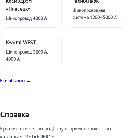
Космодром
Техноспарк
«Плесецк»
Шинопроводная
система 1200–5000 А
Шинопровод 4000 А
Kvartal WEST
Шинопровод 3200 А,
4000 А
Все объекты →
Справка
Краткие ответы по подбору и применению — по
каталогам METAENERGY.