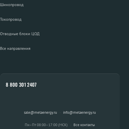
Шинопровод
Токопровод
Отводные блоки ЦОД
Все направления
8 800 301 2407
sale@metaenergy.ru
·
info@metaenergy.ru
Пн–Пт 08:00–17:00 (МСК)
·
Все контакты