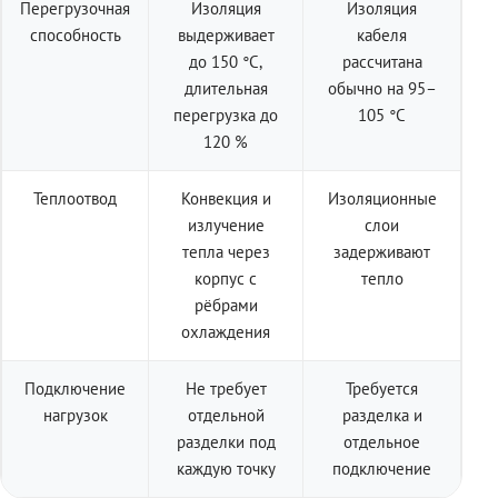
Перегрузочная
Изоляция
Изоляция
способность
выдерживает
кабеля
до 150 °C,
рассчитана
длительная
обычно на 95–
перегрузка до
105 °C
120 %
Теплоотвод
Конвекция и
Изоляционные
излучение
слои
тепла через
задерживают
корпус с
тепло
рёбрами
охлаждения
Подключение
Не требует
Требуется
нагрузок
отдельной
разделка и
разделки под
отдельное
каждую точку
подключение