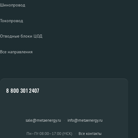
Шинопровод
Токопровод
Отводные блоки ЦОД
Все направления
8 800 301 2407
sale@metaenergy.ru
·
info@metaenergy.ru
Пн–Пт 08:00–17:00 (МСК)
·
Все контакты