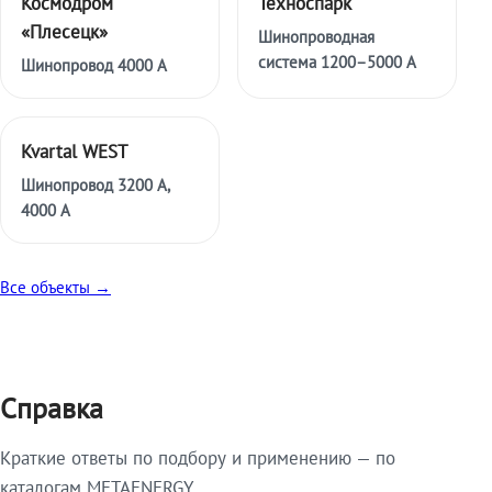
Космодром
Техноспарк
«Плесецк»
Шинопроводная
система 1200–5000 А
Шинопровод 4000 А
Kvartal WEST
Шинопровод 3200 А,
4000 А
Все объекты →
Справка
Краткие ответы по подбору и применению — по
каталогам METAENERGY.