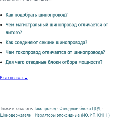
Как подобрать шинопровод?
Чем магистральный шинопровод отличается от
литого?
Как соединяют секции шинопровода?
Чем токопровод отличается от шинопровода?
Для чего отводные блоки отбора мощности?
Вся справка →
Также в каталоге:
Токопровод
·
Отводные блоки ЦОД
·
Смежные продукты
Шинодержатели
·
Изоляторы эпоксидные (ИО, ИП, КИНН)