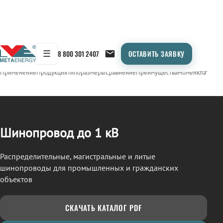
☰
8 800 301 2407
ОСТАВИТЬ ЗАЯВКУ
/
ШИНОПРОВОД
← Продукция
Применение
Продукция
Типоразмеры
Сравнение
Преимущества
Номенклатура
О
Шинопровод до 1 кВ
Распределительные, магистральные и литые
шинопроводы для промышленных и гражданских
объектов
СКАЧАТЬ КАТАЛОГ PDF