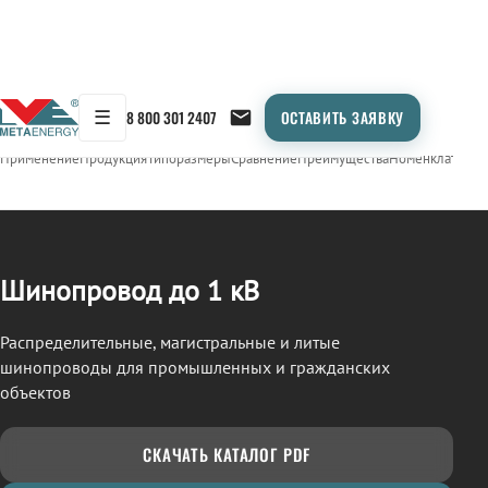
☰
8 800 301 2407
ОСТАВИТЬ ЗАЯВКУ
/
ШИНОПРОВОД
← Продукция
Применение
Продукция
Типоразмеры
Сравнение
Преимущества
Номенклатура
О
Шинопровод до 1 кВ
Распределительные, магистральные и литые
шинопроводы для промышленных и гражданских
объектов
СКАЧАТЬ КАТАЛОГ PDF