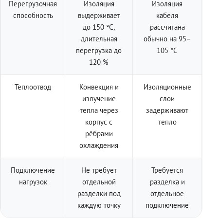
Перегрузочная
Изоляция
Изоляция
способность
выдерживает
кабеля
до 150 °C,
рассчитана
длительная
обычно на 95–
перегрузка до
105 °C
120 %
Теплоотвод
Конвекция и
Изоляционные
излучение
слои
тепла через
задерживают
корпус с
тепло
рёбрами
охлаждения
Подключение
Не требует
Требуется
нагрузок
отдельной
разделка и
разделки под
отдельное
каждую точку
подключение