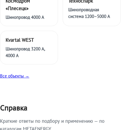
Космодром
Техноспарк
«Плесецк»
Шинопроводная
система 1200–5000 А
Шинопровод 4000 А
Kvartal WEST
Шинопровод 3200 А,
4000 А
Все объекты →
Справка
Краткие ответы по подбору и применению — по
каталогам METAENERGY.