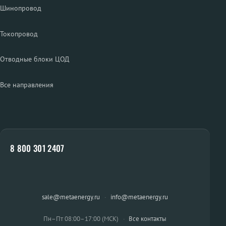
Шинопровод
Токопровод
Отводные блоки ЦОД
Все направления
8 800 301 2407
sale@metaenergy.ru
·
info@metaenergy.ru
Пн–Пт 08:00–17:00 (МСК)
·
Все контакты