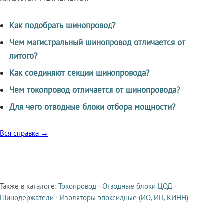
Как подобрать шинопровод?
Чем магистральный шинопровод отличается от
литого?
Как соединяют секции шинопровода?
Чем токопровод отличается от шинопровода?
Для чего отводные блоки отбора мощности?
Вся справка →
Также в каталоге:
Токопровод
·
Отводные блоки ЦОД
·
Смежные продукты
Шинодержатели
·
Изоляторы эпоксидные (ИО, ИП, КИНН)