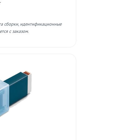
т
та сборки, идентификационные
тся с заказом.