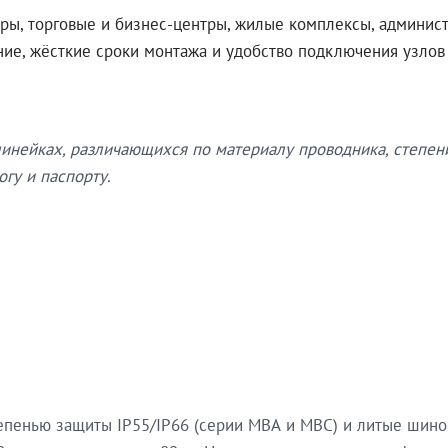
ры, торговые и бизнес-центры, жилые комплексы, админис
ение, жёсткие сроки монтажа и удобство подключения узло
нейках, различающихся по материалу проводника, степен
гу и паспорту.
епенью защиты IP55/IP66 (серии МВА и МВС) и литые шин