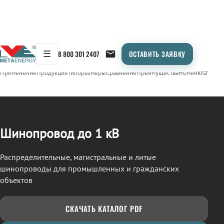
☰
8 800 301 2407
ОСТАВИТЬ ЗАЯВКУ
/
ШИНОПРОВОД
← Продукция
Применение
Продукция
Типоразмеры
Сравнение
Преимущества
Номенклатура
О
Шинопровод до 1 кВ
Распределительные, магистральные и литые
шинопроводы для промышленных и гражданских
объектов
СКАЧАТЬ КАТАЛОГ PDF