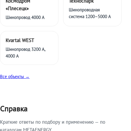
Космодром
Техноспарк
«Плесецк»
Шинопроводная
система 1200–5000 А
Шинопровод 4000 А
Kvartal WEST
Шинопровод 3200 А,
4000 А
Все объекты →
Справка
Краткие ответы по подбору и применению — по
каталогам METAENERGY.