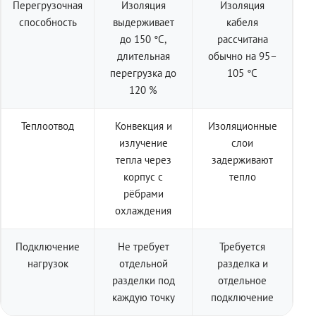
Перегрузочная
Изоляция
Изоляция
способность
выдерживает
кабеля
до 150 °C,
рассчитана
длительная
обычно на 95–
перегрузка до
105 °C
120 %
Теплоотвод
Конвекция и
Изоляционные
излучение
слои
тепла через
задерживают
корпус с
тепло
рёбрами
охлаждения
Подключение
Не требует
Требуется
нагрузок
отдельной
разделка и
разделки под
отдельное
каждую точку
подключение