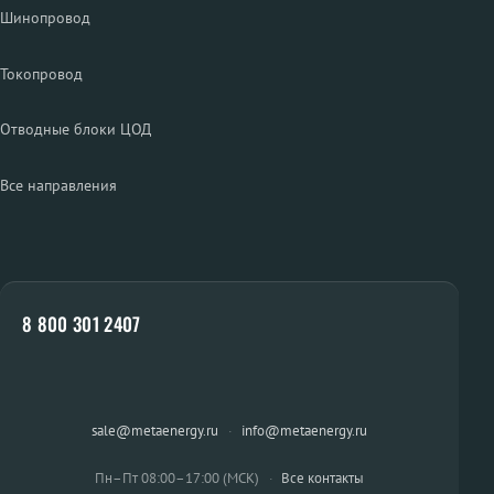
Шинопровод
Токопровод
Отводные блоки ЦОД
Все направления
8 800 301 2407
sale@metaenergy.ru
·
info@metaenergy.ru
Пн–Пт 08:00–17:00 (МСК)
·
Все контакты