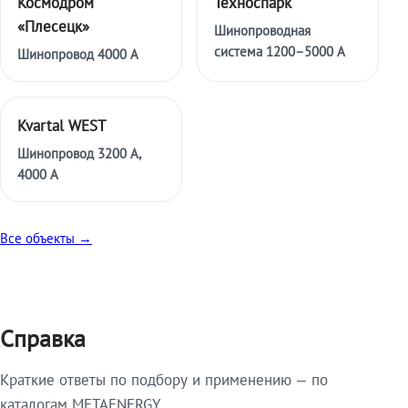
Космодром
Техноспарк
«Плесецк»
Шинопроводная
система 1200–5000 А
Шинопровод 4000 А
Kvartal WEST
Шинопровод 3200 А,
4000 А
Все объекты →
Справка
Краткие ответы по подбору и применению — по
каталогам METAENERGY.