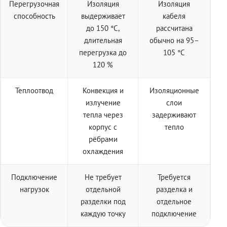
Перегрузочная
Изоляция
Изоляция
способность
выдерживает
кабеля
до 150 °C,
рассчитана
длительная
обычно на 95–
перегрузка до
105 °C
120 %
Теплоотвод
Конвекция и
Изоляционные
излучение
слои
тепла через
задерживают
корпус с
тепло
рёбрами
охлаждения
Подключение
Не требует
Требуется
нагрузок
отдельной
разделка и
разделки под
отдельное
каждую точку
подключение