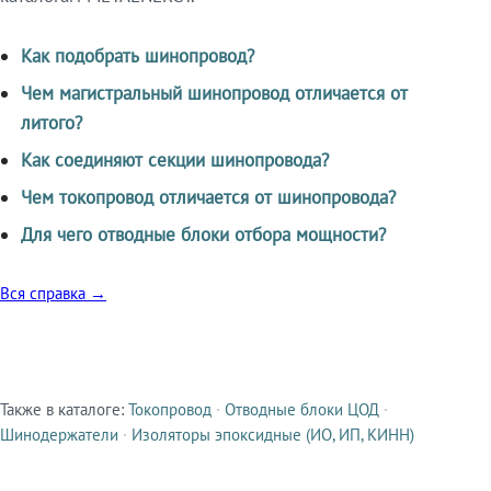
Как подобрать шинопровод?
Чем магистральный шинопровод отличается от
литого?
Как соединяют секции шинопровода?
Чем токопровод отличается от шинопровода?
Для чего отводные блоки отбора мощности?
Вся справка →
Также в каталоге:
Токопровод
·
Отводные блоки ЦОД
·
Смежные продукты
Шинодержатели
·
Изоляторы эпоксидные (ИО, ИП, КИНН)