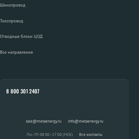
Шинопровод
Токопровод
Отводные блоки ЦОД
Все направления
8 800 301 2407
sale@metaenergy.ru
·
info@metaenergy.ru
Пн–Пт 08:00–17:00 (МСК)
·
Все контакты