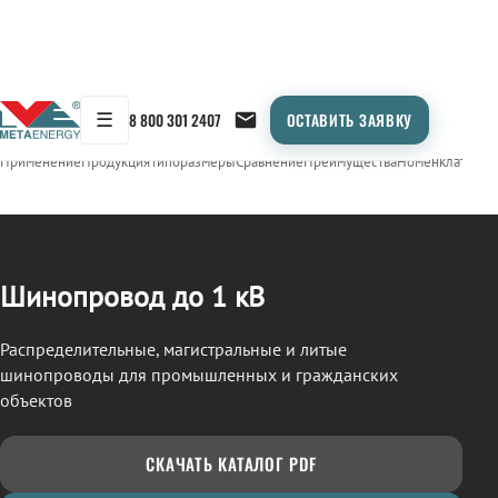
☰
8 800 301 2407
ОСТАВИТЬ ЗАЯВКУ
/
ШИНОПРОВОД
← Продукция
Применение
Продукция
Типоразмеры
Сравнение
Преимущества
Номенклатура
О
Шинопровод до 1 кВ
Распределительные, магистральные и литые
шинопроводы для промышленных и гражданских
объектов
СКАЧАТЬ КАТАЛОГ PDF