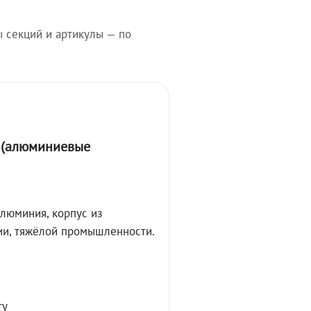
ы секций и артикулы — по
А (алюминиевые
алюминия, корпус из
ции, тяжёлой промышленности.
ту