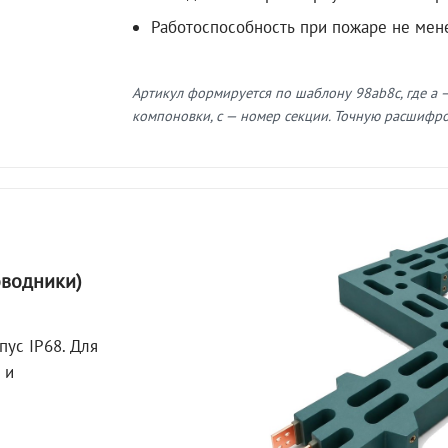
Работоспособность при пожаре не мен
Артикул формируется по шаблону 98ab8c, где a —
компоновки, c — номер секции. Точную расшифров
оводники)
пус IP68. Для
 и