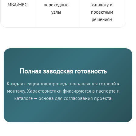
МВА/МВС
переходные
каталогу и
узлы
проектным
решениям
Полная заводская готовность
Каждая секция токопровода поставляется готовой к
монтажу. Характеристики фиксируются в паспорте и
каталоге — основа для согласования проекта.