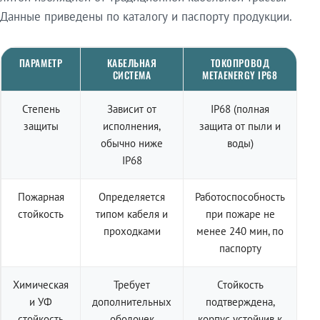
Данные приведены по каталогу и паспорту продукции.
ПАРАМЕТР
КАБЕЛЬНАЯ
ТОКОПРОВОД
СИСТЕМА
METAENERGY IP68
Степень
Зависит от
IP68 (полная
защиты
исполнения,
защита от пыли и
обычно ниже
воды)
IP68
Пожарная
Определяется
Работоспособность
стойкость
типом кабеля и
при пожаре не
проходками
менее 240 мин, по
паспорту
Химическая
Требует
Стойкость
и УФ
дополнительных
подтверждена,
стойкость
оболочек
корпус устойчив к