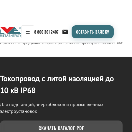
☰
8 800 301 2407
ОСТАВИТЬ ЗАЯВКУ
/
ТОКОПРОВОД
← Продукция
Применение
Продукция
Типоразмеры
Сравнение
Преимущества
Номенклатура
О
Токопровод с литой изоляцией до
10 кВ IP68
Для подстанций, энергоблоков и промышленных
электроустановок
СКАЧАТЬ КАТАЛОГ PDF