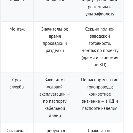
реагентам и
ультрафиолету
Монтаж
Значительное
Секции полной
время
заводской
прокладки и
готовности,
разделки
монтаж по проекту
(время и экономия
по КП)
Срок
Зависит от
По паспорту на тип
службы
условий
токопровода;
эксплуатации —
конкретное
по паспорту
значение — в КД и
кабельной
паспорте изделия
линии
Стыковка с
Требуются
Стыковка по