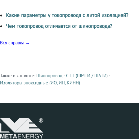
Какие параметры у токопровода с литой изоляцией?
Чем токопровод отличается от шинопровода?
Вся справка →
Также в каталоге:
Шинопровод
·
СТП (ШМТИ / ШАТИ)
·
Смежные продукты
Изоляторы эпоксидные (ИО, ИП, КИНН)