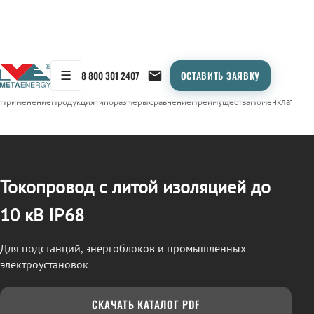
☰
8 800 301 2407
ОСТАВИТЬ ЗАЯВКУ
/
ТОКОПРОВОД
← Продукция
Применение
Продукция
Типоразмеры
Сравнение
Преимущества
Номенклатура
О
Токопровод с литой изоляцией до
10 кВ IP68
Для подстанций, энергоблоков и промышленных
электроустановок
СКАЧАТЬ КАТАЛОГ PDF