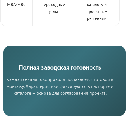
МВА/МВС
переходные
каталогу и
узлы
проектным
решениям
Полная заводская готовность
Каждая секция токопровода поставляется готовой к
монтажу. Характеристики фиксируются в паспорте и
каталоге — основа для согласования проекта.