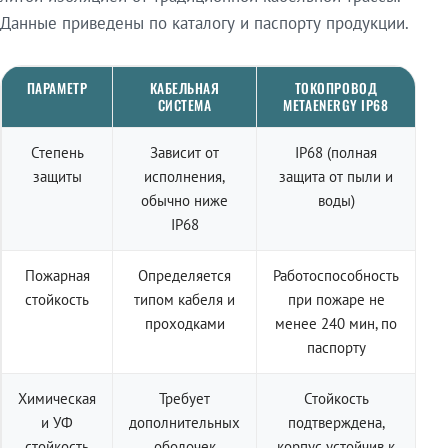
Данные приведены по каталогу и паспорту продукции.
ПАРАМЕТР
КАБЕЛЬНАЯ
ТОКОПРОВОД
СИСТЕМА
METAENERGY IP68
Степень
Зависит от
IP68 (полная
защиты
исполнения,
защита от пыли и
обычно ниже
воды)
IP68
Пожарная
Определяется
Работоспособность
стойкость
типом кабеля и
при пожаре не
проходками
менее 240 мин, по
паспорту
Химическая
Требует
Стойкость
и УФ
дополнительных
подтверждена,
стойкость
оболочек
корпус устойчив к