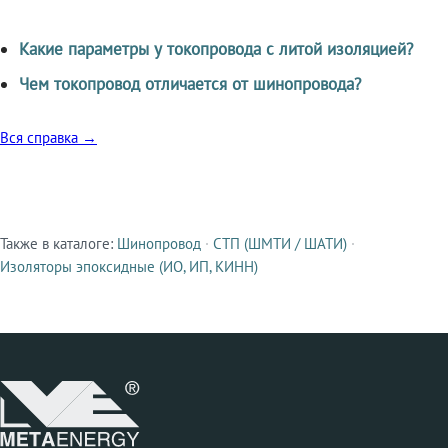
Какие параметры у токопровода с литой изоляцией?
Чем токопровод отличается от шинопровода?
Вся справка →
Также в каталоге:
Шинопровод
·
СТП (ШМТИ / ШАТИ)
·
Смежные продукты
Изоляторы эпоксидные (ИО, ИП, КИНН)