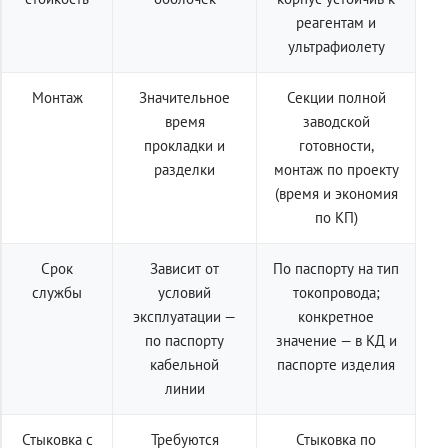
реагентам и
ультрафиолету
Монтаж
Значительное
Секции полной
время
заводской
прокладки и
готовности,
разделки
монтаж по проекту
(время и экономия
по КП)
Срок
Зависит от
По паспорту на тип
службы
условий
токопровода;
эксплуатации —
конкретное
по паспорту
значение — в КД и
кабельной
паспорте изделия
линии
Стыковка с
Требуются
Стыковка по