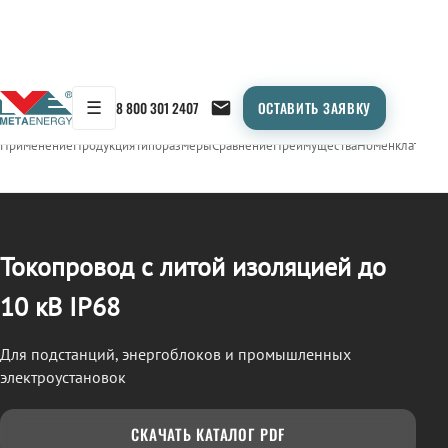
☰
8 800 301 2407
ОСТАВИТЬ ЗАЯВКУ
/
ТОКОПРОВОД
← Продукция
Применение
Продукция
Типоразмеры
Сравнение
Преимущества
Номенклатура
О
Токопровод с литой изоляцией до
10 кВ IP68
Для подстанций, энергоблоков и промышленных
электроустановок
СКАЧАТЬ КАТАЛОГ PDF