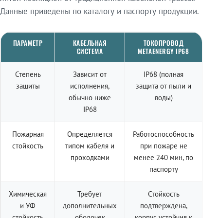
Данные приведены по каталогу и паспорту продукции.
ПАРАМЕТР
КАБЕЛЬНАЯ
ТОКОПРОВОД
СИСТЕМА
METAENERGY IP68
Степень
Зависит от
IP68 (полная
защиты
исполнения,
защита от пыли и
обычно ниже
воды)
IP68
Пожарная
Определяется
Работоспособность
стойкость
типом кабеля и
при пожаре не
проходками
менее 240 мин, по
паспорту
Химическая
Требует
Стойкость
и УФ
дополнительных
подтверждена,
стойкость
оболочек
корпус устойчив к