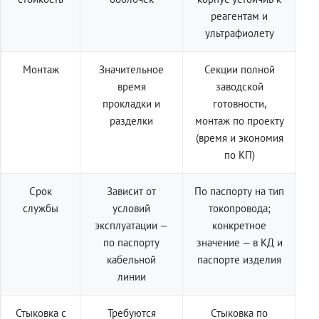
реагентам и
ультрафиолету
Монтаж
Значительное
Секции полной
время
заводской
прокладки и
готовности,
разделки
монтаж по проекту
(время и экономия
по КП)
Срок
Зависит от
По паспорту на тип
службы
условий
токопровода;
эксплуатации —
конкретное
по паспорту
значение — в КД и
кабельной
паспорте изделия
линии
Стыковка с
Требуются
Стыковка по