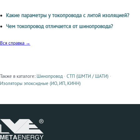
Какие параметры у токопровода с литой изоляцией?
Чем токопровод отличается от шинопровода?
Вся справка →
Также в каталоге:
Шинопровод
·
СТП (ШМТИ / ШАТИ)
·
Смежные продукты
Изоляторы эпоксидные (ИО, ИП, КИНН)