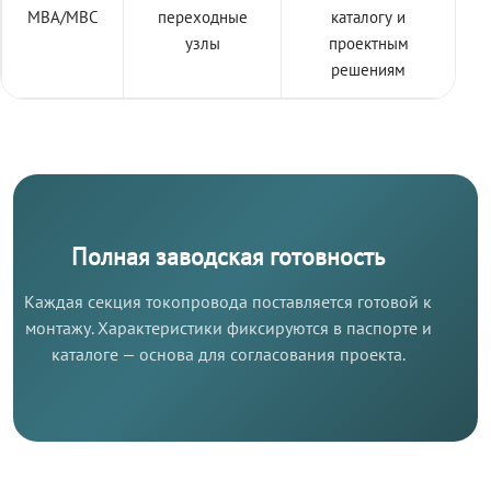
МВА/МВС
переходные
каталогу и
узлы
проектным
решениям
Полная заводская готовность
Каждая секция токопровода поставляется готовой к
монтажу. Характеристики фиксируются в паспорте и
каталоге — основа для согласования проекта.