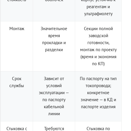
реагентам и
ультрафиолету
Монтаж
Значительное
Секции полной
время
заводской
прокладки и
готовности,
разделки
монтаж по проекту
(время и экономия
по КП)
Срок
Зависит от
По паспорту на тип
службы
условий
токопровода;
эксплуатации —
конкретное
по паспорту
значение — в КД и
кабельной
паспорте изделия
линии
Стыковка с
Требуются
Стыковка по