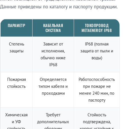
Данные приведены по каталогу и паспорту продукции.
ПАРАМЕТР
КАБЕЛЬНАЯ
ТОКОПРОВОД
СИСТЕМА
METAENERGY IP68
Степень
Зависит от
IP68 (полная
защиты
исполнения,
защита от пыли и
обычно ниже
воды)
IP68
Пожарная
Определяется
Работоспособность
стойкость
типом кабеля и
при пожаре не
проходками
менее 240 мин, по
паспорту
Химическая
Требует
Стойкость
и УФ
дополнительных
подтверждена,
стойкость
оболочек
корпус устойчив к