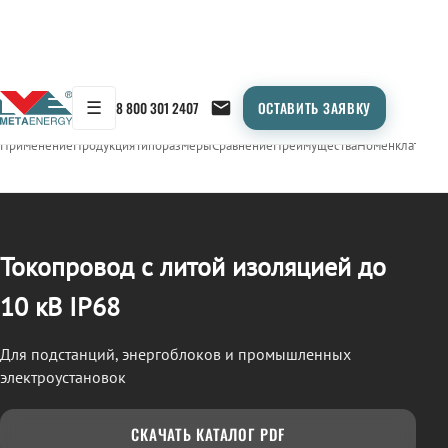
☰
8 800 301 2407
ОСТАВИТЬ ЗАЯВКУ
/
ТОКОПРОВОД
← Продукция
Применение
Продукция
Типоразмеры
Сравнение
Преимущества
Номенклатура
О
Токопровод с литой изоляцией до
10 кВ IP68
Для подстанций, энергоблоков и промышленных
электроустановок
СКАЧАТЬ КАТАЛОГ PDF