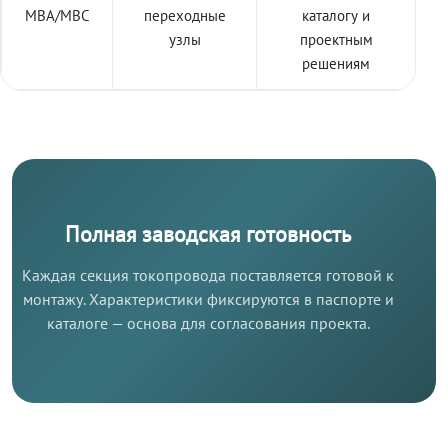
МВА/МВС
переходные
каталогу и
узлы
проектным
решениям
Полная заводская готовность
Каждая секция токопровода поставляется готовой к
монтажу. Характеристики фиксируются в паспорте и
каталоге — основа для согласования проекта.