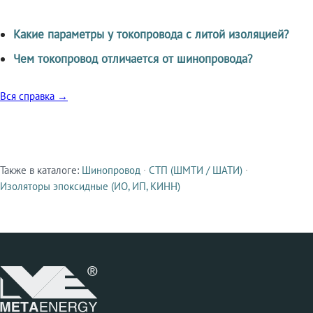
Какие параметры у токопровода с литой изоляцией?
Чем токопровод отличается от шинопровода?
Вся справка →
Также в каталоге:
Шинопровод
·
СТП (ШМТИ / ШАТИ)
·
Смежные продукты
Изоляторы эпоксидные (ИО, ИП, КИНН)