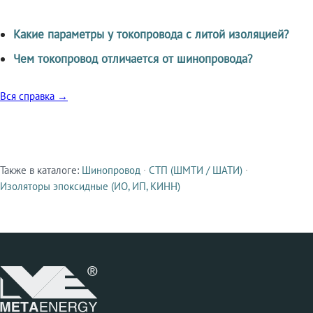
Какие параметры у токопровода с литой изоляцией?
Чем токопровод отличается от шинопровода?
Вся справка →
Также в каталоге:
Шинопровод
·
СТП (ШМТИ / ШАТИ)
·
Смежные продукты
Изоляторы эпоксидные (ИО, ИП, КИНН)