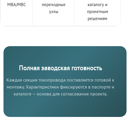
МВА/МВС
переходные
каталогу и
узлы
проектным
решениям
Полная заводская готовность
Каждая секция токопровода поставляется готовой к
монтажу. Характеристики фиксируются в паспорте и
каталоге — основа для согласования проекта.