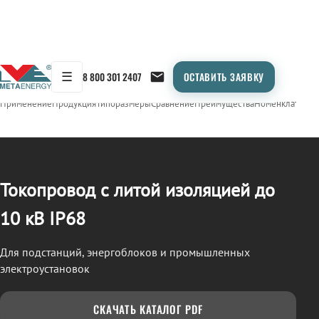
☰
8 800 301 2407
ОСТАВИТЬ ЗАЯВКУ
/
ТОКОПРОВОД
← Продукция
Применение
Продукция
Типоразмеры
Сравнение
Преимущества
Номенклатура
О
Токопровод с литой изоляцией до
10 кВ IP68
Для подстанций, энергоблоков и промышленных
электроустановок
СКАЧАТЬ КАТАЛОГ PDF