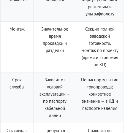
реагентам и
ультрафиолету
Монтаж
Значительное
Секции полной
время
заводской
прокладки и
готовности,
разделки
монтаж по проекту
(время и экономия
по КП)
Срок
Зависит от
По паспорту на тип
службы
условий
токопровода;
эксплуатации —
конкретное
по паспорту
значение — в КД и
кабельной
паспорте изделия
линии
Стыковка с
Требуются
Стыковка по