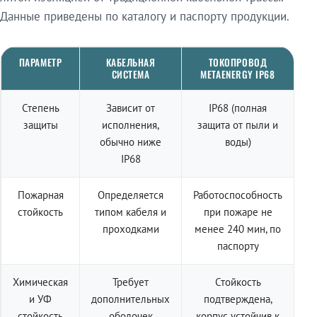
Данные приведены по каталогу и паспорту продукции.
ПАРАМЕТР
КАБЕЛЬНАЯ
ТОКОПРОВОД
СИСТЕМА
METAENERGY IP68
Степень
Зависит от
IP68 (полная
защиты
исполнения,
защита от пыли и
обычно ниже
воды)
IP68
Пожарная
Определяется
Работоспособность
стойкость
типом кабеля и
при пожаре не
проходками
менее 240 мин, по
паспорту
Химическая
Требует
Стойкость
и УФ
дополнительных
подтверждена,
стойкость
оболочек
корпус устойчив к