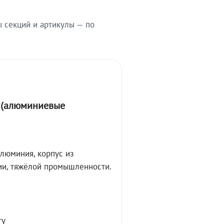
ы секций и артикулы — по
А (алюминиевые
алюминия, корпус из
ции, тяжёлой промышленности.
ту