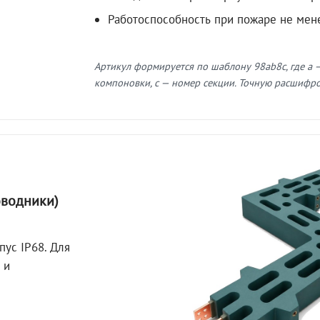
Работоспособность при пожаре не мен
Артикул формируется по шаблону 98ab8c, где a —
компоновки, c — номер секции. Точную расшифров
оводники)
пус IP68. Для
 и