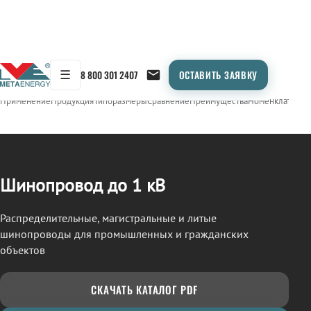
☰
8 800 301 2407
ОСТАВИТЬ ЗАЯВКУ
/
ШИНОПРОВОД
← Продукция
Применение
Продукция
Типоразмеры
Сравнение
Преимущества
Номенклатура
О
Шинопровод до 1 кВ
Распределительные, магистральные и литые
шинопроводы для промышленных и гражданских
объектов
СКАЧАТЬ КАТАЛОГ PDF