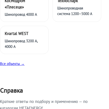
Космодром
Техноспарк
«Плесецк»
Шинопроводная
система 1200–5000 А
Шинопровод 4000 А
Kvartal WEST
Шинопровод 3200 А,
4000 А
Все объекты →
Справка
Краткие ответы по подбору и применению — по
каталогам METAENERGY.