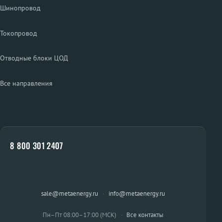
Шинопровод
Токопровод
Отводные блоки ЦОД
Все направления
8 800 301 2407
sale@metaenergy.ru
·
info@metaenergy.ru
Пн–Пт 08:00–17:00 (МСК)
·
Все контакты