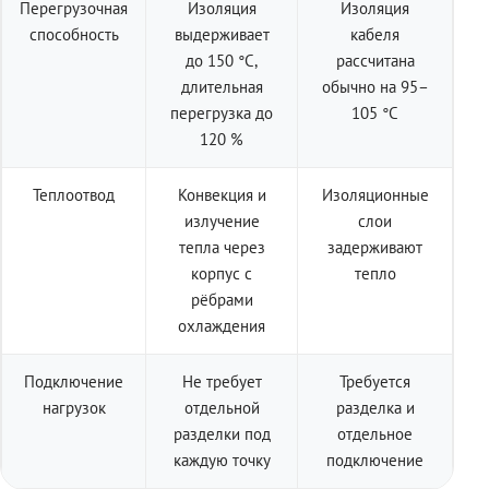
Перегрузочная
Изоляция
Изоляция
способность
выдерживает
кабеля
до 150 °C,
рассчитана
длительная
обычно на 95–
перегрузка до
105 °C
120 %
Теплоотвод
Конвекция и
Изоляционные
излучение
слои
тепла через
задерживают
корпус с
тепло
рёбрами
охлаждения
Подключение
Не требует
Требуется
нагрузок
отдельной
разделка и
разделки под
отдельное
каждую точку
подключение