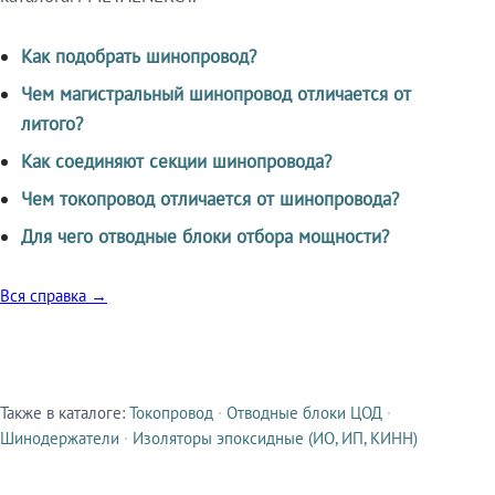
Как подобрать шинопровод?
Чем магистральный шинопровод отличается от
литого?
Как соединяют секции шинопровода?
Чем токопровод отличается от шинопровода?
Для чего отводные блоки отбора мощности?
Вся справка →
Также в каталоге:
Токопровод
·
Отводные блоки ЦОД
·
Смежные продукты
Шинодержатели
·
Изоляторы эпоксидные (ИО, ИП, КИНН)