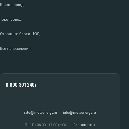
Шинопровод
Токопровод
Отводные блоки ЦОД
Все направления
8 800 301 2407
sale@metaenergy.ru
·
info@metaenergy.ru
Пн–Пт 08:00–17:00 (МСК)
·
Все контакты