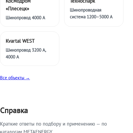
Космодром
Техноспарк
«Плесецк»
Шинопроводная
система 1200–5000 А
Шинопровод 4000 А
Kvartal WEST
Шинопровод 3200 А,
4000 А
Все объекты →
Справка
Краткие ответы по подбору и применению — по
каталогам METAENERGY.