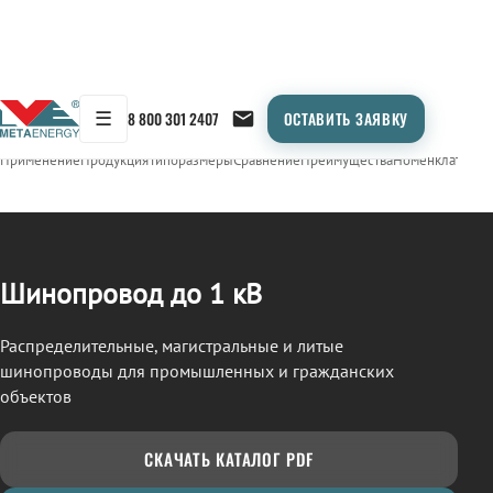
☰
8 800 301 2407
ОСТАВИТЬ ЗАЯВКУ
/
ШИНОПРОВОД
← Продукция
Применение
Продукция
Типоразмеры
Сравнение
Преимущества
Номенклатура
О
Шинопровод до 1 кВ
Распределительные, магистральные и литые
шинопроводы для промышленных и гражданских
объектов
СКАЧАТЬ КАТАЛОГ PDF