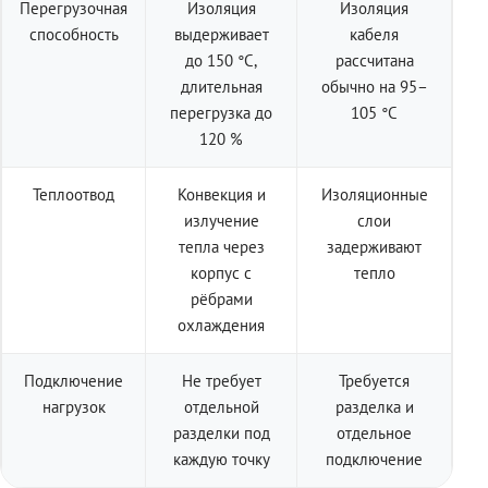
Перегрузочная
Изоляция
Изоляция
способность
выдерживает
кабеля
до 150 °C,
рассчитана
длительная
обычно на 95–
перегрузка до
105 °C
120 %
Теплоотвод
Конвекция и
Изоляционные
излучение
слои
тепла через
задерживают
корпус с
тепло
рёбрами
охлаждения
Подключение
Не требует
Требуется
нагрузок
отдельной
разделка и
разделки под
отдельное
каждую точку
подключение