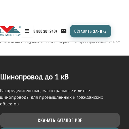
☰
8 800 301 2407
ОСТАВИТЬ ЗАЯВКУ
/
ШИНОПРОВОД
← Продукция
Применение
Продукция
Типоразмеры
Сравнение
Преимущества
Номенклатура
О
Шинопровод до 1 кВ
Распределительные, магистральные и литые
шинопроводы для промышленных и гражданских
объектов
СКАЧАТЬ КАТАЛОГ PDF