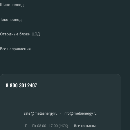
Шинопровод
Токопровод
Отводные блоки ЦОД
Все направления
8 800 301 2407
sale@metaenergy.ru
·
info@metaenergy.ru
Пн–Пт 08:00–17:00 (МСК)
·
Все контакты