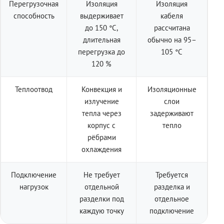
Перегрузочная
Изоляция
Изоляция
способность
выдерживает
кабеля
до 150 °C,
рассчитана
длительная
обычно на 95–
перегрузка до
105 °C
120 %
Теплоотвод
Конвекция и
Изоляционные
излучение
слои
тепла через
задерживают
корпус с
тепло
рёбрами
охлаждения
Подключение
Не требует
Требуется
нагрузок
отдельной
разделка и
разделки под
отдельное
каждую точку
подключение