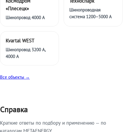
Космодром
Техноспарк
«Плесецк»
Шинопроводная
система 1200–5000 А
Шинопровод 4000 А
Kvartal WEST
Шинопровод 3200 А,
4000 А
Все объекты →
Справка
Краткие ответы по подбору и применению — по
каталогам METAENERGY.