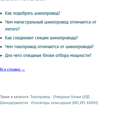
Как подобрать шинопровод?
Чем магистральный шинопровод отличается от
литого?
Как соединяют секции шинопровода?
Чем токопровод отличается от шинопровода?
Для чего отводные блоки отбора мощности?
Вся справка →
Также в каталоге:
Токопровод
·
Отводные блоки ЦОД
·
Смежные продукты
Шинодержатели
·
Изоляторы эпоксидные (ИО, ИП, КИНН)