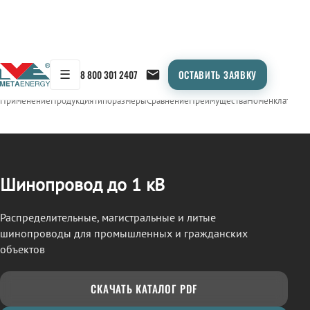
☰
8 800 301 2407
ОСТАВИТЬ ЗАЯВКУ
/
ШИНОПРОВОД
← Продукция
Применение
Продукция
Типоразмеры
Сравнение
Преимущества
Номенклатура
О
Шинопровод до 1 кВ
Распределительные, магистральные и литые
шинопроводы для промышленных и гражданских
объектов
СКАЧАТЬ КАТАЛОГ PDF