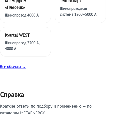
Космодром
Техноспарк
«Плесецк»
Шинопроводная
система 1200–5000 А
Шинопровод 4000 А
Kvartal WEST
Шинопровод 3200 А,
4000 А
Все объекты →
Справка
Краткие ответы по подбору и применению — по
каталогам METAENERGY.