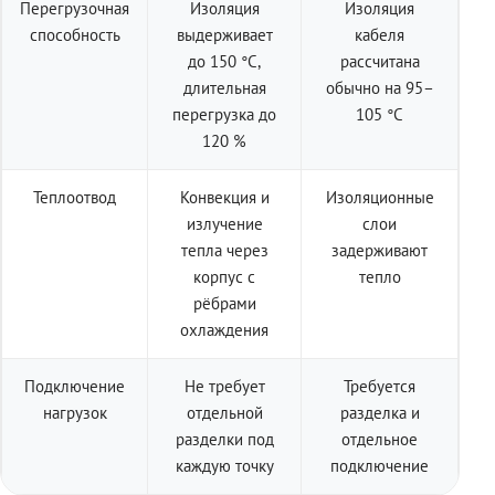
Перегрузочная
Изоляция
Изоляция
способность
выдерживает
кабеля
до 150 °C,
рассчитана
длительная
обычно на 95–
перегрузка до
105 °C
120 %
Теплоотвод
Конвекция и
Изоляционные
излучение
слои
тепла через
задерживают
корпус с
тепло
рёбрами
охлаждения
Подключение
Не требует
Требуется
нагрузок
отдельной
разделка и
разделки под
отдельное
каждую точку
подключение