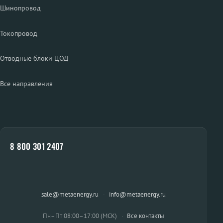
Шинопровод
Токопровод
Отводные блоки ЦОД
Все направления
8 800 301 2407
sale@metaenergy.ru
·
info@metaenergy.ru
Пн–Пт 08:00–17:00 (МСК)
·
Все контакты