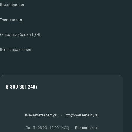
Шинопровод
Токопровод
Отводные блоки ЦОД
Все направления
8 800 301 2407
sale@metaenergy.ru
·
info@metaenergy.ru
Пн–Пт 08:00–17:00 (МСК)
·
Все контакты