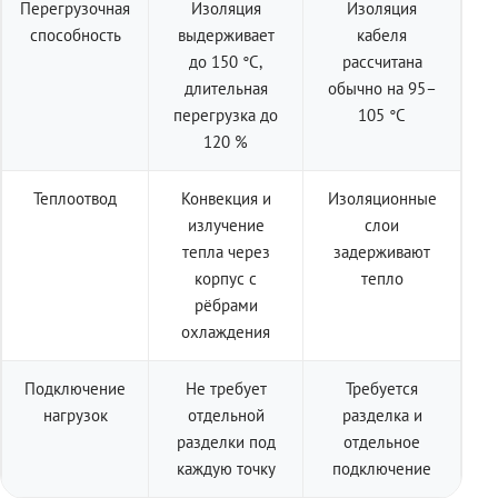
Перегрузочная
Изоляция
Изоляция
способность
выдерживает
кабеля
до 150 °C,
рассчитана
длительная
обычно на 95–
перегрузка до
105 °C
120 %
Теплоотвод
Конвекция и
Изоляционные
излучение
слои
тепла через
задерживают
корпус с
тепло
рёбрами
охлаждения
Подключение
Не требует
Требуется
нагрузок
отдельной
разделка и
разделки под
отдельное
каждую точку
подключение