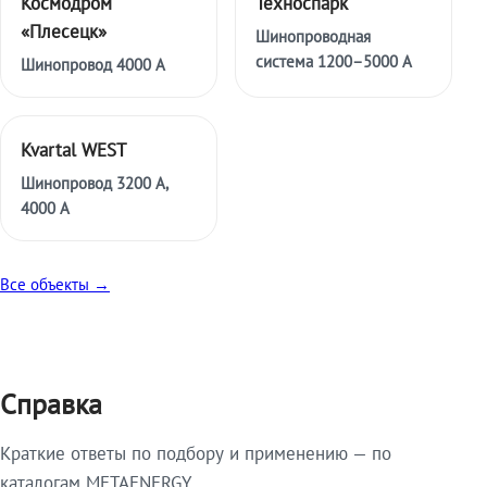
Космодром
Техноспарк
«Плесецк»
Шинопроводная
система 1200–5000 А
Шинопровод 4000 А
Kvartal WEST
Шинопровод 3200 А,
4000 А
Все объекты →
Справка
Краткие ответы по подбору и применению — по
каталогам METAENERGY.