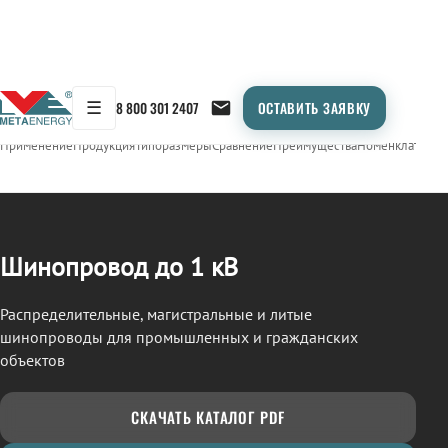
☰
8 800 301 2407
ОСТАВИТЬ ЗАЯВКУ
/
ШИНОПРОВОД
← Продукция
Применение
Продукция
Типоразмеры
Сравнение
Преимущества
Номенклатура
О
Шинопровод до 1 кВ
Распределительные, магистральные и литые
шинопроводы для промышленных и гражданских
объектов
СКАЧАТЬ КАТАЛОГ PDF