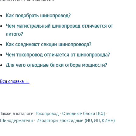
Как подобрать шинопровод?
Чем магистральный шинопровод отличается от
литого?
Как соединяют секции шинопровода?
Чем токопровод отличается от шинопровода?
Для чего отводные блоки отбора мощности?
Вся справка →
Также в каталоге:
Токопровод
·
Отводные блоки ЦОД
·
Смежные продукты
Шинодержатели
·
Изоляторы эпоксидные (ИО, ИП, КИНН)