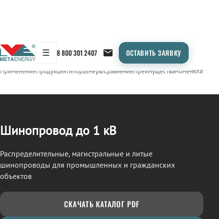
☰
8 800 301 2407
ОСТАВИТЬ ЗАЯВКУ
/
ШИНОПРОВОД
← Продукция
Применение
Продукция
Типоразмеры
Сравнение
Преимущества
Номенклатура
О
Шинопровод до 1 кВ
Распределительные, магистральные и литые
шинопроводы для промышленных и гражданских
объектов
СКАЧАТЬ КАТАЛОГ PDF