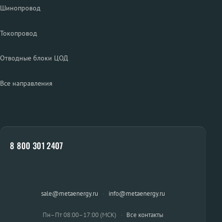
Шинопровод
Токопровод
Отводные блоки ЦОД
Все направления
8 800 301 2407
sale@metaenergy.ru
·
info@metaenergy.ru
Пн–Пт 08:00–17:00 (МСК)
·
Все контакты