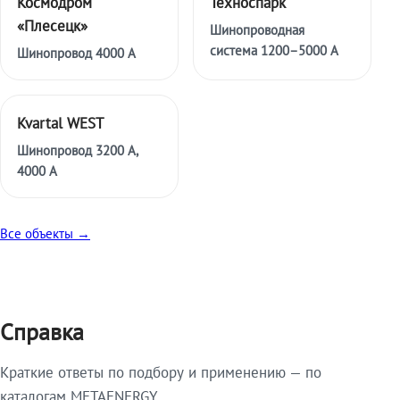
Космодром
Техноспарк
«Плесецк»
Шинопроводная
система 1200–5000 А
Шинопровод 4000 А
Kvartal WEST
Шинопровод 3200 А,
4000 А
Все объекты →
Справка
Краткие ответы по подбору и применению — по
каталогам METAENERGY.