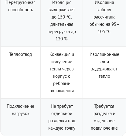
Перегрузочная
Изоляция
Изоляция
способность
выдерживает
кабеля
до 150 °C,
рассчитана
длительная
обычно на 95–
перегрузка до
105 °C
120 %
Теплоотвод
Конвекция и
Изоляционные
излучение
слои
тепла через
задерживают
корпус с
тепло
рёбрами
охлаждения
Подключение
Не требует
Требуется
нагрузок
отдельной
разделка и
разделки под
отдельное
каждую точку
подключение