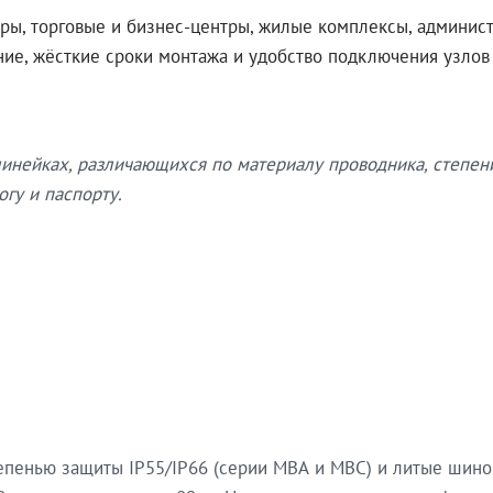
ры, торговые и бизнес-центры, жилые комплексы, админис
ение, жёсткие сроки монтажа и удобство подключения узло
нейках, различающихся по материалу проводника, степен
гу и паспорту.
епенью защиты IP55/IP66 (серии МВА и МВС) и литые шин