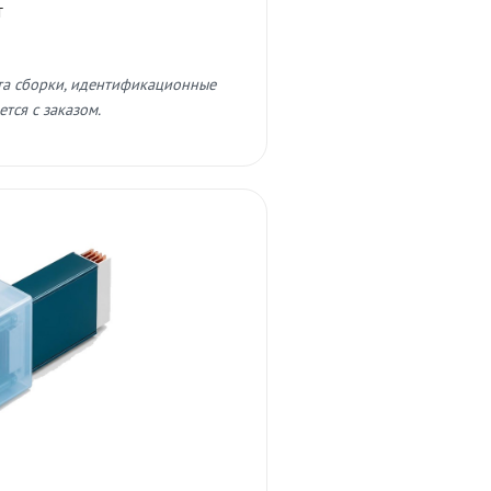
т
та сборки, идентификационные
тся с заказом.