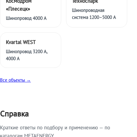
Космодром
Техноспарк
«Плесецк»
Шинопроводная
система 1200–5000 А
Шинопровод 4000 А
Kvartal WEST
Шинопровод 3200 А,
4000 А
Все объекты →
Справка
Краткие ответы по подбору и применению — по
каталогам METAENERGY.