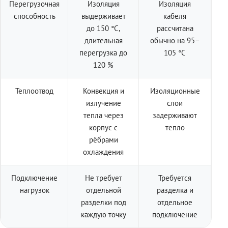
Перегрузочная
Изоляция
Изоляция
способность
выдерживает
кабеля
до 150 °C,
рассчитана
длительная
обычно на 95–
перегрузка до
105 °C
120 %
Теплоотвод
Конвекция и
Изоляционные
излучение
слои
тепла через
задерживают
корпус с
тепло
рёбрами
охлаждения
Подключение
Не требует
Требуется
нагрузок
отдельной
разделка и
разделки под
отдельное
каждую точку
подключение