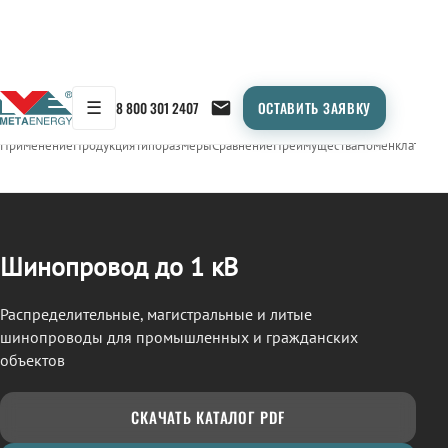
☰
8 800 301 2407
ОСТАВИТЬ ЗАЯВКУ
/
ШИНОПРОВОД
← Продукция
Применение
Продукция
Типоразмеры
Сравнение
Преимущества
Номенклатура
О
Шинопровод до 1 кВ
Распределительные, магистральные и литые
шинопроводы для промышленных и гражданских
объектов
СКАЧАТЬ КАТАЛОГ PDF