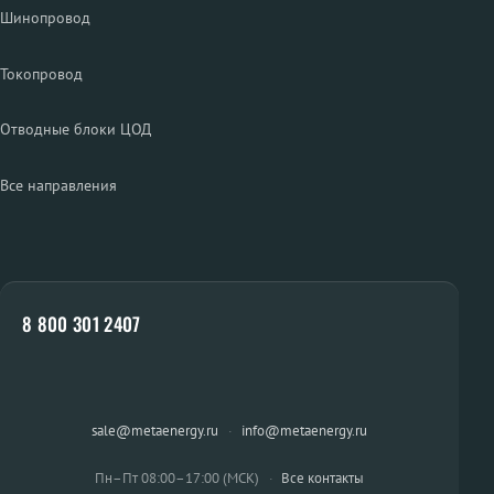
Шинопровод
Токопровод
Отводные блоки ЦОД
Все направления
8 800 301 2407
sale@metaenergy.ru
·
info@metaenergy.ru
Пн–Пт 08:00–17:00 (МСК)
·
Все контакты