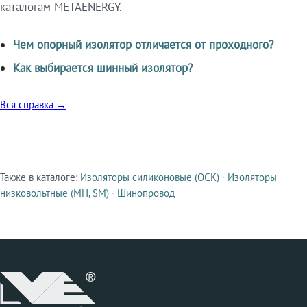
каталогам METAENERGY.
Чем опорный изолятор отличается от проходного?
Как выбирается шинный изолятор?
Вся справка →
Также в каталоге:
Изоляторы силиконовые (ОСК)
·
Изоляторы
Смежные продукты
низковольтные (МН, SM)
·
Шинопровод