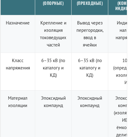
(ОПОРНЫЕ)
(ПРОХОДНЫЕ)
(КОМПЛЕК
ИНДИКАЦИ
Назначение
Крепление и
Вывод через
Индикаци
изоляция
перегородки,
наличия
токоведущих
ввод в
напряжен
частей
ячейки
Класс
6–35 кВ (по
6–35 кВ (по
10 кВ
напряжения
каталогу и
каталогу и
(определяе
КД)
КД)
изолятор
ИЕ)
Материал
Эпоксидный
Эпоксидный
Эпоксидн
изоляции
компаунд
компаунд
компаун
(изолятор 
ИЕп с
ёмкостны
делителем