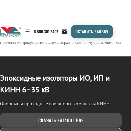
☰
8 800 301 2407
ОСТАВИТЬ ЗАЯВКУ
/
ИЗОЛЯТОРЫ ЭПОКСИДНЫЕ (ИО, ИП, КИНН)
← Продукция
Применение
Продукция
Типоразмеры
Сравнение
Преимущества
Номенклатура
О
Эпоксидные изоляторы ИО, ИП и
КИНН 6–35 кВ
Опорные и проходные изоляторы, комплекты КИНН
СКАЧАТЬ КАТАЛОГ PDF