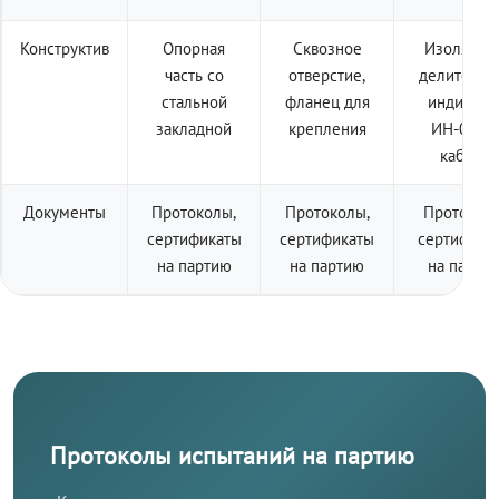
Конструктив
Опорная
Сквозное
Изолятор 
часть со
отверстие,
делителем
стальной
фланец для
индикато
закладной
крепления
ИН-001 +
кабель
Документы
Протоколы,
Протоколы,
Протоколы
сертификаты
сертификаты
сертифика
на партию
на партию
на парти
Протоколы испытаний на партию