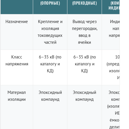
(ОПОРНЫЕ)
(ПРОХОДНЫЕ)
(КОМПЛЕК
ИНДИКАЦИ
Назначение
Крепление и
Вывод через
Индикаци
изоляция
перегородки,
наличия
токоведущих
ввод в
напряжен
частей
ячейки
Класс
6–35 кВ (по
6–35 кВ (по
10 кВ
напряжения
каталогу и
каталогу и
(определяе
КД)
КД)
изолятор
ИЕ)
Материал
Эпоксидный
Эпоксидный
Эпоксидн
изоляции
компаунд
компаунд
компаун
(изолятор 
ИЕп с
ёмкостны
делителем