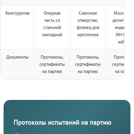
Конструктив
Опорная
Сквозное
Изолятор 
часть со
отверстие,
делителем
стальной
фланец для
индикато
закладной
крепления
ИН-001 +
кабель
Документы
Протоколы,
Протоколы,
Протоколы
сертификаты
сертификаты
сертифика
на партию
на партию
на парти
Протоколы испытаний на партию