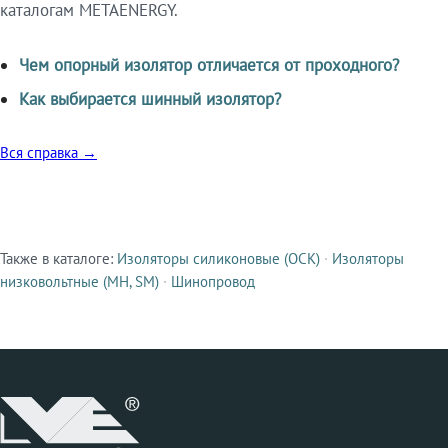
каталогам METAENERGY.
Чем опорный изолятор отличается от проходного?
Как выбирается шинный изолятор?
Вся справка →
Также в каталоге:
Изоляторы силиконовые (ОСК)
·
Изоляторы
Смежные продукты
низковольтные (МН, SM)
·
Шинопровод