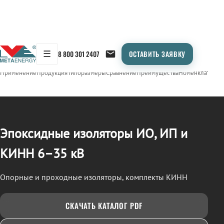
☰
8 800 301 2407
ОСТАВИТЬ ЗАЯВКУ
/
ИЗОЛЯТОРЫ ЭПОКСИДНЫЕ (ИО, ИП, КИНН)
← Продукция
Применение
Продукция
Типоразмеры
Сравнение
Преимущества
Номенклатура
О
Эпоксидные изоляторы ИО, ИП и
КИНН 6–35 кВ
Опорные и проходные изоляторы, комплекты КИНН
СКАЧАТЬ КАТАЛОГ PDF