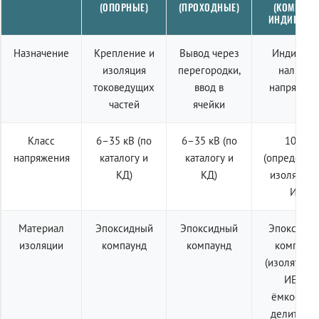
(ОПОРНЫЕ)
(ПРОХОДНЫЕ)
(КОМПЛЕК
ИНДИКАЦИ
Назначение
Крепление и
Вывод через
Индикаци
изоляция
перегородки,
наличия
токоведущих
ввод в
напряжен
частей
ячейки
Класс
6–35 кВ (по
6–35 кВ (по
10 кВ
напряжения
каталогу и
каталогу и
(определяе
КД)
КД)
изолятор
ИЕ)
Материал
Эпоксидный
Эпоксидный
Эпоксидн
изоляции
компаунд
компаунд
компаун
(изолятор 
ИЕп с
ёмкостны
делителем