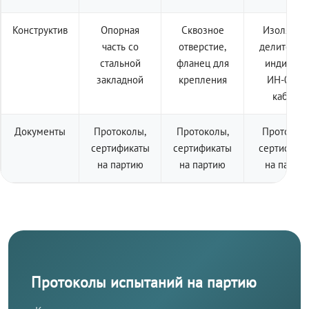
Конструктив
Опорная
Сквозное
Изолятор 
часть со
отверстие,
делителем
стальной
фланец для
индикато
закладной
крепления
ИН-001 +
кабель
Документы
Протоколы,
Протоколы,
Протоколы
сертификаты
сертификаты
сертифика
на партию
на партию
на парти
Протоколы испытаний на партию