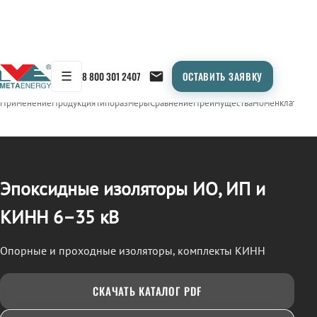
☰
8 800 301 2407
ОСТАВИТЬ ЗАЯВКУ
/
ИЗОЛЯТОРЫ ЭПОКСИДНЫЕ (ИО, ИП, КИНН)
← Продукция
Применение
Продукция
Типоразмеры
Сравнение
Преимущества
Номенклатура
О
Эпоксидные изоляторы ИО, ИП и
КИНН 6–35 кВ
Опорные и проходные изоляторы, комплекты КИНН
СКАЧАТЬ КАТАЛОГ PDF