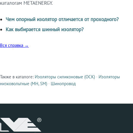
каталогам METAENERGY.
Чем опорный изолятор отличается от проходного?
Как выбирается шинный изолятор?
Вся справка →
Также в каталоге:
Изоляторы силиконовые (ОСК)
·
Изоляторы
Смежные продукты
низковольтные (МН, SM)
·
Шинопровод