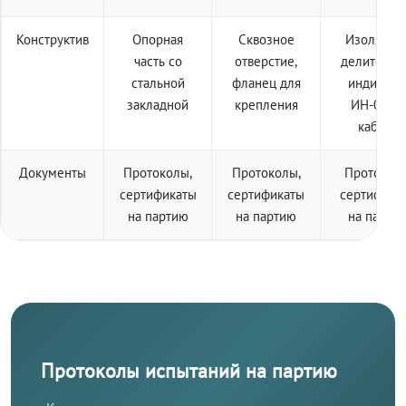
Конструктив
Опорная
Сквозное
Изолятор 
часть со
отверстие,
делителем
стальной
фланец для
индикато
закладной
крепления
ИН-001 +
кабель
Документы
Протоколы,
Протоколы,
Протоколы
сертификаты
сертификаты
сертифика
на партию
на партию
на парти
Протоколы испытаний на партию