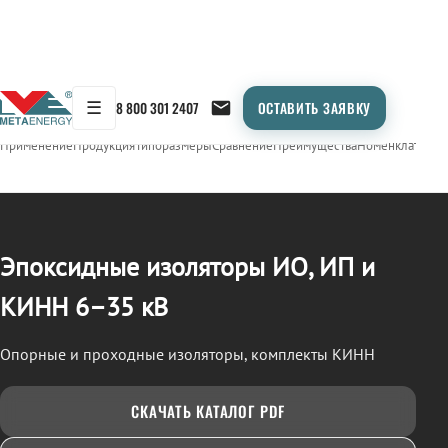
☰
8 800 301 2407
ОСТАВИТЬ ЗАЯВКУ
/
ИЗОЛЯТОРЫ ЭПОКСИДНЫЕ (ИО, ИП, КИНН)
← Продукция
Применение
Продукция
Типоразмеры
Сравнение
Преимущества
Номенклатура
О
Эпоксидные изоляторы ИО, ИП и
КИНН 6–35 кВ
Опорные и проходные изоляторы, комплекты КИНН
СКАЧАТЬ КАТАЛОГ PDF