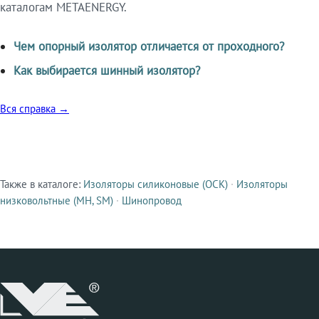
каталогам METAENERGY.
Чем опорный изолятор отличается от проходного?
Как выбирается шинный изолятор?
Вся справка →
Также в каталоге:
Изоляторы силиконовые (ОСК)
·
Изоляторы
Смежные продукты
низковольтные (МН, SM)
·
Шинопровод