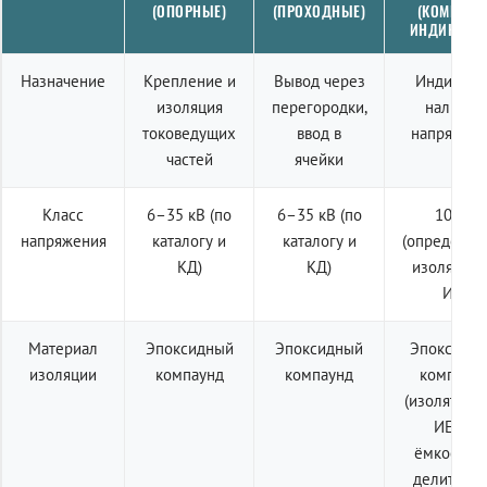
(ОПОРНЫЕ)
(ПРОХОДНЫЕ)
(КОМПЛЕК
ИНДИКАЦИ
Назначение
Крепление и
Вывод через
Индикаци
изоляция
перегородки,
наличия
токоведущих
ввод в
напряжен
частей
ячейки
Класс
6–35 кВ (по
6–35 кВ (по
10 кВ
напряжения
каталогу и
каталогу и
(определяе
КД)
КД)
изолятор
ИЕ)
Материал
Эпоксидный
Эпоксидный
Эпоксидн
изоляции
компаунд
компаунд
компаун
(изолятор 
ИЕп с
ёмкостны
делителем