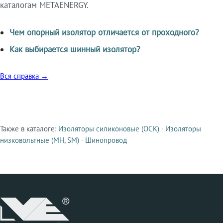
каталогам METAENERGY.
Чем опорный изолятор отличается от проходного?
Как выбирается шинный изолятор?
Вся справка →
Также в каталоге:
Изоляторы силиконовые (ОСК)
·
Изоляторы
Смежные продукты
низковольтные (МН, SM)
·
Шинопровод