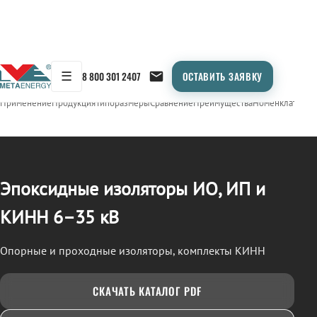
☰
8 800 301 2407
ОСТАВИТЬ ЗАЯВКУ
/
ИЗОЛЯТОРЫ ЭПОКСИДНЫЕ (ИО, ИП, КИНН)
← Продукция
Применение
Продукция
Типоразмеры
Сравнение
Преимущества
Номенклатура
О
Эпоксидные изоляторы ИО, ИП и
КИНН 6–35 кВ
Опорные и проходные изоляторы, комплекты КИНН
СКАЧАТЬ КАТАЛОГ PDF