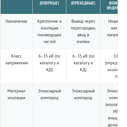
(ОПОРНЫЕ)
(ПРОХОДНЫЕ)
(КОМПЛЕК
ИНДИКАЦИ
Назначение
Крепление и
Вывод через
Индикаци
изоляция
перегородки,
наличия
токоведущих
ввод в
напряжен
частей
ячейки
Класс
6–35 кВ (по
6–35 кВ (по
10 кВ
напряжения
каталогу и
каталогу и
(определяе
КД)
КД)
изолятор
ИЕ)
Материал
Эпоксидный
Эпоксидный
Эпоксидн
изоляции
компаунд
компаунд
компаун
(изолятор 
ИЕп с
ёмкостны
делителем