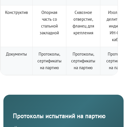
Конструктив
Опорная
Сквозное
Изолятор 
часть со
отверстие,
делителем
стальной
фланец для
индикато
закладной
крепления
ИН-001 +
кабель
Документы
Протоколы,
Протоколы,
Протоколы
сертификаты
сертификаты
сертифика
на партию
на партию
на парти
Протоколы испытаний на партию