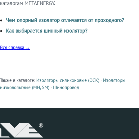
каталогам METAENERGY.
Чем опорный изолятор отличается от проходного?
Как выбирается шинный изолятор?
Вся справка →
Также в каталоге:
Изоляторы силиконовые (ОСК)
·
Изоляторы
Смежные продукты
низковольтные (МН, SM)
·
Шинопровод