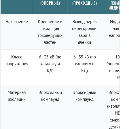
(ОПОРНЫЕ)
(ПРОХОДНЫЕ)
(КОМПЛЕК
ИНДИКАЦИ
Назначение
Крепление и
Вывод через
Индикаци
изоляция
перегородки,
наличия
токоведущих
ввод в
напряжен
частей
ячейки
Класс
6–35 кВ (по
6–35 кВ (по
10 кВ
напряжения
каталогу и
каталогу и
(определяе
КД)
КД)
изолятор
ИЕ)
Материал
Эпоксидный
Эпоксидный
Эпоксидн
изоляции
компаунд
компаунд
компаун
(изолятор 
ИЕп с
ёмкостны
делителем