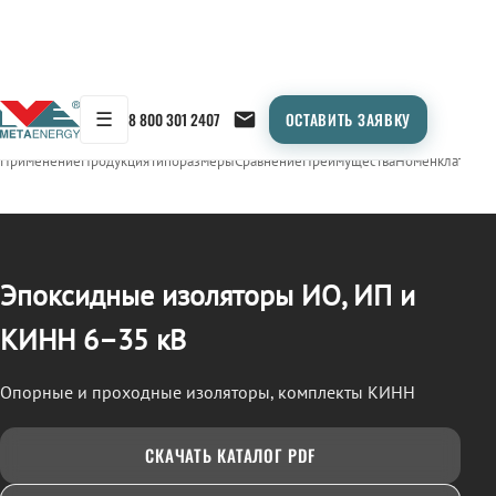
☰
8 800 301 2407
ОСТАВИТЬ ЗАЯВКУ
/
ИЗОЛЯТОРЫ ЭПОКСИДНЫЕ (ИО, ИП, КИНН)
← Продукция
Применение
Продукция
Типоразмеры
Сравнение
Преимущества
Номенклатура
О
Эпоксидные изоляторы ИО, ИП и
КИНН 6–35 кВ
Опорные и проходные изоляторы, комплекты КИНН
СКАЧАТЬ КАТАЛОГ PDF