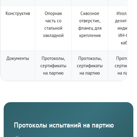
Конструктив
Опорная
Сквозное
Изолятор 
часть со
отверстие,
делителем
стальной
фланец для
индикато
закладной
крепления
ИН-001 +
кабель
Документы
Протоколы,
Протоколы,
Протоколы
сертификаты
сертификаты
сертифика
на партию
на партию
на парти
Протоколы испытаний на партию