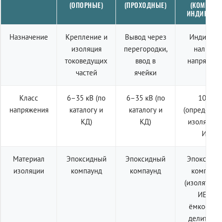
(ОПОРНЫЕ)
(ПРОХОДНЫЕ)
(КОМПЛЕК
ИНДИКАЦИ
Назначение
Крепление и
Вывод через
Индикаци
изоляция
перегородки,
наличия
токоведущих
ввод в
напряжен
частей
ячейки
Класс
6–35 кВ (по
6–35 кВ (по
10 кВ
напряжения
каталогу и
каталогу и
(определяе
КД)
КД)
изолятор
ИЕ)
Материал
Эпоксидный
Эпоксидный
Эпоксидн
изоляции
компаунд
компаунд
компаун
(изолятор 
ИЕп с
ёмкостны
делителем