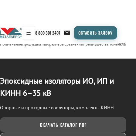
☰
8 800 301 2407
ОСТАВИТЬ ЗАЯВКУ
/
ИЗОЛЯТОРЫ ЭПОКСИДНЫЕ (ИО, ИП, КИНН)
← Продукция
Применение
Продукция
Типоразмеры
Сравнение
Преимущества
Номенклатура
О
Эпоксидные изоляторы ИО, ИП и
КИНН 6–35 кВ
Опорные и проходные изоляторы, комплекты КИНН
СКАЧАТЬ КАТАЛОГ PDF