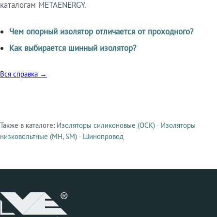
каталогам METAENERGY.
Чем опорный изолятор отличается от проходного?
Как выбирается шинный изолятор?
Вся справка →
Также в каталоге:
Изоляторы силиконовые (ОСК)
·
Изоляторы
Смежные продукты
низковольтные (МН, SM)
·
Шинопровод