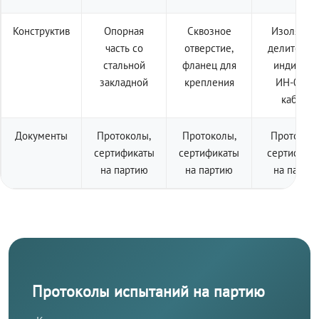
Конструктив
Опорная
Сквозное
Изолятор 
часть со
отверстие,
делителем
стальной
фланец для
индикато
закладной
крепления
ИН-001 +
кабель
Документы
Протоколы,
Протоколы,
Протоколы
сертификаты
сертификаты
сертифика
на партию
на партию
на парти
Протоколы испытаний на партию